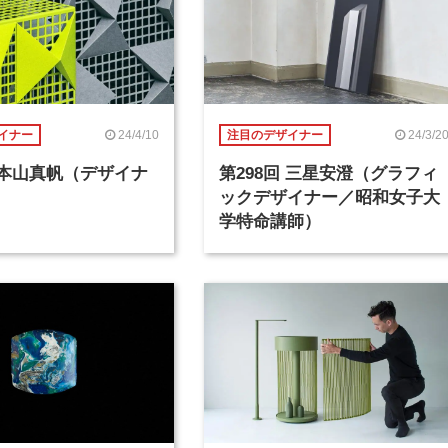
24/4/10
24/3/2
イナー
注目のデザイナー
回 本山真帆（デザイナ
第298回 三星安澄（グラフィ
ックデザイナー／昭和女子大
学特命講師）