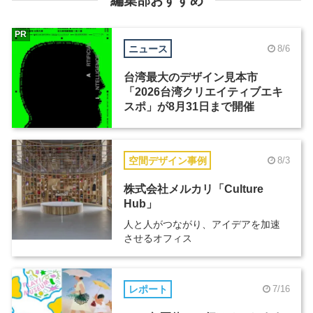
編集部おすすめ
PR
ニュース
8/6
台湾最大のデザイン見本市
「2026台湾クリエイティブエキ
スポ」が8月31日まで開催
空間デザイン事例
8/3
株式会社メルカリ「Culture
Hub」
人と人がつながり、アイデアを加速
させるオフィス
レポート
7/16