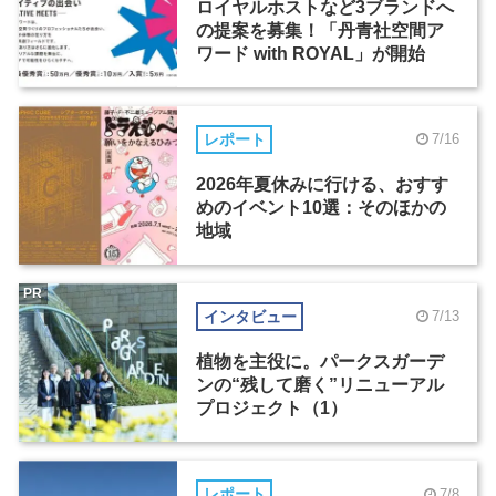
ロイヤルホストなど3ブランドへ
の提案を募集！「丹青社空間ア
ワード with ROYAL」が開始
レポート
7/16
2026年夏休みに行ける、おすす
めのイベント10選：そのほかの
地域
PR
インタビュー
7/13
植物を主役に。パークスガーデ
ンの“残して磨く”リニューアル
プロジェクト（1）
レポート
7/8