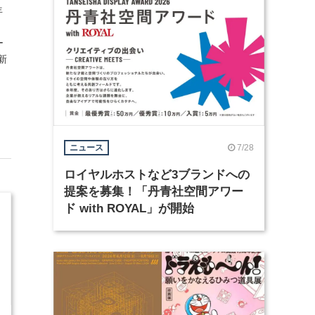
年
ー
新
7/28
ニュース
ロイヤルホストなど3ブランドへの
提案を募集！「丹青社空間アワー
ド with ROYAL」が開始