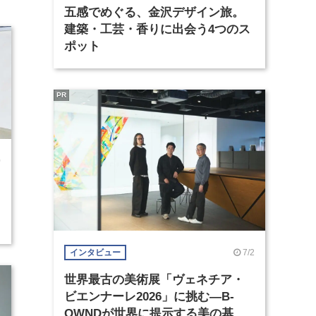
五感でめぐる、金沢デザイン旅。
建築・工芸・香りに出会う4つのス
ポット
PR
0
7/2
インタビュー
世界最古の美術展「ヴェネチア・
ビエンナーレ2026」に挑む―B-
OWNDが世界に提示する美の基準