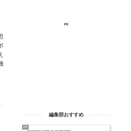
PR
、
思
ボ
え
幾
編集部おすすめ
PR