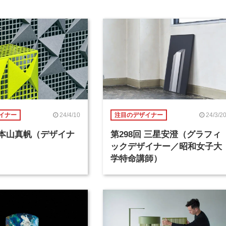
24/4/10
24/3/2
イナー
注目のデザイナー
回 本山真帆（デザイナ
第298回 三星安澄（グラフィ
ックデザイナー／昭和女子大
学特命講師）