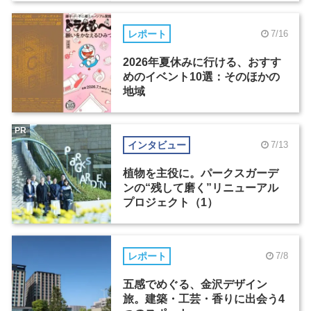
レポート
7/16
2026年夏休みに行ける、おすす
めのイベント10選：そのほかの
地域
PR
インタビュー
7/13
植物を主役に。パークスガーデ
ンの“残して磨く”リニューアル
プロジェクト（1）
レポート
7/8
五感でめぐる、金沢デザイン
旅。建築・工芸・香りに出会う4