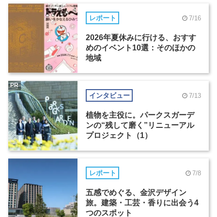
レポート
7/16
2026年夏休みに行ける、おすす
めのイベント10選：そのほかの
地域
PR
インタビュー
7/13
植物を主役に。パークスガーデ
ンの“残して磨く”リニューアル
プロジェクト（1）
レポート
7/8
五感でめぐる、金沢デザイン
旅。建築・工芸・香りに出会う4
つのスポット