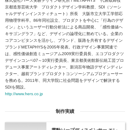
株式会社ハーズ実験デザイン研究所 / METAPHYS 代表取締役
京都造形芸術大学 プロダクトデザイン学科教授、SDI（ソーシ
ャルデザインインスティチュート）所長 大阪市立大学工学部応
用物理学科卒。86年同社設立、プロダクトを中心に「行為のデザ
イン」というユーザー行動分析法による商品開発、「感性価値ヘ
キサゴングラフ」など、デザインの論理化に努めている。企業の
コアコンピタンスを活かし、ブランド、販路を共有するデザイン
ブランドMETAPHYSを2005年発表。行政デザイン事業関連で
は、感性価値創造ミュージアム2009実行委員長、エコプロダクツ
デザインコンペ07～10実行委員長、東京都美術館新伝統工芸プロ
デュース事業アートディレクター、新潟百年物語デザインディレ
クター、越前ブランドプロダクトコンソーシアムプロデューサー
を務める。2011年、同大学院に社会問題をデザインで解決する
SDIを開設。
http://www.hers.co.jp
制作実績