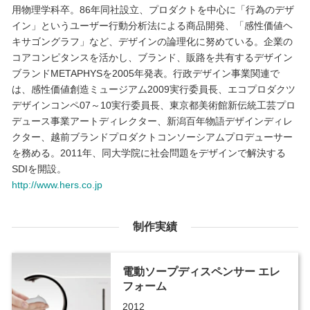
用物理学科卒。86年同社設立、プロダクトを中心に「行為のデザ
イン」というユーザー行動分析法による商品開発、「感性価値ヘ
キサゴングラフ」など、デザインの論理化に努めている。企業の
コアコンピタンスを活かし、ブランド、販路を共有するデザイン
ブランドMETAPHYSを2005年発表。行政デザイン事業関連で
は、感性価値創造ミュージアム2009実行委員長、エコプロダクツ
デザインコンペ07～10実行委員長、東京都美術館新伝統工芸プロ
デュース事業アートディレクター、新潟百年物語デザインディレ
クター、越前ブランドプロダクトコンソーシアムプロデューサー
を務める。2011年、同大学院に社会問題をデザインで解決する
SDIを開設。
http://www.hers.co.jp
制作実績
電動ソープディスペンサー エレ
フォーム
2012