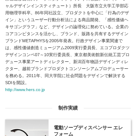
ャルデザインインスティチュート）所長 大阪市立大学工学部応
用物理学科卒。86年同社設立、プロダクトを中心に「行為のデザ
イン」というユーザー行動分析法による商品開発、「感性価値ヘ
キサゴングラフ」など、デザインの論理化に努めている。企業の
コアコンピタンスを活かし、ブランド、販路を共有するデザイン
ブランドMETAPHYSを2005年発表。行政デザイン事業関連で
は、感性価値創造ミュージアム2009実行委員長、エコプロダクツ
デザインコンペ07～10実行委員長、東京都美術館新伝統工芸プロ
デュース事業アートディレクター、新潟百年物語デザインディレ
クター、越前ブランドプロダクトコンソーシアムプロデューサー
を務める。2011年、同大学院に社会問題をデザインで解決する
SDIを開設。
http://www.hers.co.jp
制作実績
電動ソープディスペンサー エレ
フォーム