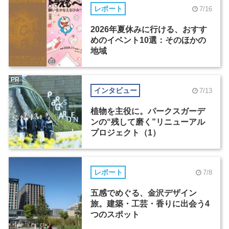
レポート
7/16
2026年夏休みに行ける、おすす
めのイベント10選：そのほかの
地域
PR
インタビュー
7/13
植物を主役に。パークスガーデ
ンの“残して磨く”リニューアル
プロジェクト（1）
レポート
7/8
五感でめぐる、金沢デザイン
旅。建築・工芸・香りに出会う4
つのスポット