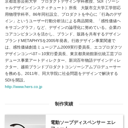
京都造形芸術大学 プロダクトデザイン学科教授、SDI（ソーシ
ャルデザインインスティチュート）所長 大阪市立大学工学部応
用物理学科卒。86年同社設立、プロダクトを中心に「行為のデザ
イン」というユーザー行動分析法による商品開発、「感性価値ヘ
キサゴングラフ」など、デザインの論理化に努めている。企業の
コアコンピタンスを活かし、ブランド、販路を共有するデザイン
ブランドMETAPHYSを2005年発表。行政デザイン事業関連で
は、感性価値創造ミュージアム2009実行委員長、エコプロダクツ
デザインコンペ07～10実行委員長、東京都美術館新伝統工芸プロ
デュース事業アートディレクター、新潟百年物語デザインディレ
クター、越前ブランドプロダクトコンソーシアムプロデューサー
を務める。2011年、同大学院に社会問題をデザインで解決する
SDIを開設。
http://www.hers.co.jp
制作実績
電動ソープディスペンサー エレ