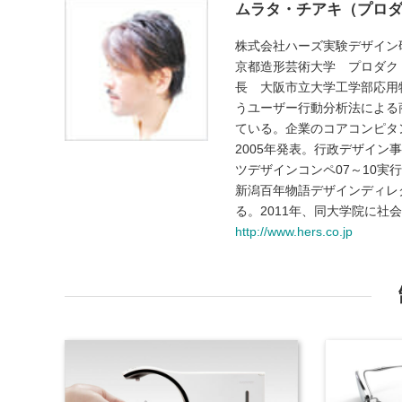
ムラタ・チアキ（プロ
株式会社ハーズ実験デザイン研究
京都造形芸術大学 プロダク
長 大阪市立大学工学部応用
うユーザー行動分析法による
ている。企業のコアコンピタン
2005年発表。行政デザイン
ツデザインコンペ07～10
新潟百年物語デザインディレ
る。2011年、同大学院に社
http://www.hers.co.jp