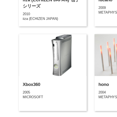
シリーズ
2009
METAPHY
2010
iiza (ECHIZEN JAPAN)
Xbox360
hono
2005
2004
MICROSOFT
METAPHY