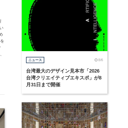
所
い
め
Sを
ク
ー、
8/6
ニュース
台湾最大のデザイン見本市「2026
台湾クリエイティブエキスポ」が8
月31日まで開催