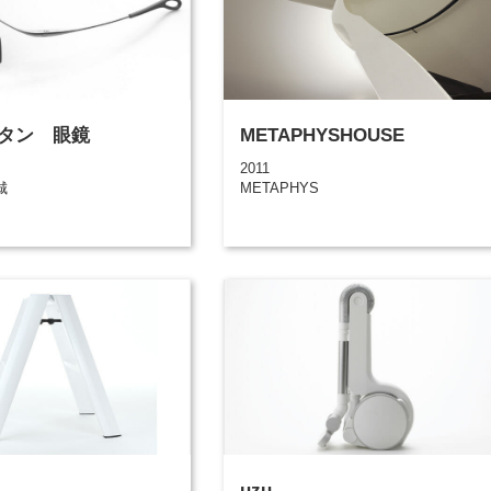
タン 眼鏡
METAPHYSHOUSE
2011
城
METAPHYS
uzu