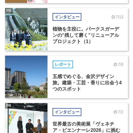
PR
インタビュー
7/13
植物を主役に。パークスガーデ
ンの“残して磨く”リニューアル
プロジェクト（1）
レポート
7/8
五感でめぐる、金沢デザイン
旅。建築・工芸・香りに出会う4
つのスポット
PR
インタビュー
7/2
世界最古の美術展「ヴェネチ
ア・ビエンナーレ2026」に挑む