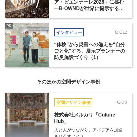
ア・ビエンナーレ2026」に挑む
―B-OWNDが世界に提示する美
の基準とは？（後編）
PR
インタビュー
6/12
“体験”から災害への備えを“自分
ごと化”する、展示プランナーの
防災施設づくり（1）
そのほかの空間デザイン事例
空間デザイン事例
8/3
株式会社メルカリ「Culture
Hub」
人と人がつながり、アイデアを加速
させるオフィス