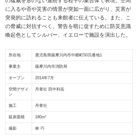
の猛威を形のない連続する粒子の集合体で表現。空間
に入るや否や災害の情景が突如一面に広がり、災害が
突発的に訪れることも来館者に伝えている。また、こ
の脅威に対抗すべく、警告を暗に促すために防災意識
喚起色としてシルバー、イエローで施設を演出した。
所在地
鹿児島県薩摩川内市中郷町5031番地1
事業主
薩摩川内市消防局
オープン
2014年7月
空間デザイ
丹青社 田中利岳
ン
施工
丹青社
延床面積
2
180m
撮影
林 巧