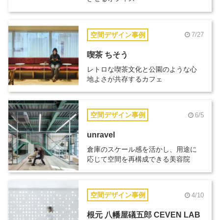
空間デザイン事例
7/27
喫茶 ちそう
レトロな喫茶文化と公園のような心
地よさが共存するカフェ
空間デザイン事例
6/5
unravel
倉庫のスケール感を活かし、用途に
応じて空間を再構成できる美容院
空間デザイン事例
4/10
根元 八幡屋礒五郎 CEVEN LAB