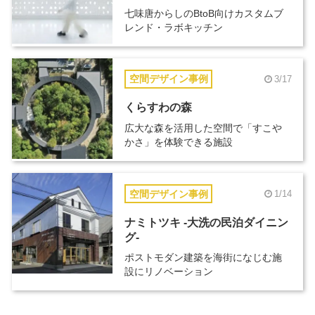
七味唐からしのBtoB向けカスタムブ
レンド・ラボキッチン
空間デザイン事例
3/17
くらすわの森
広大な森を活用した空間で「すこや
かさ」を体験できる施設
空間デザイン事例
1/14
ナミトツキ -大洗の民泊ダイニン
グ-
ポストモダン建築を海街になじむ施
設にリノベーション