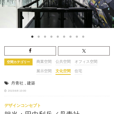
商業空間
公共空間
オフィス空間
空間カテゴリー
展示空間
文化空間
住宅
丹青社
,
建築
2015/4/8 10:00
デザインコンセプト