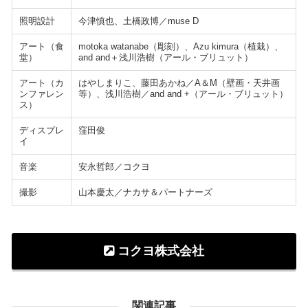
照明設計
今津慎也、土橋政博／muse D
アート（食
motoka watanabe（彫刻）、Azu kimura（植栽）、
堂）
and and＋浅川浩樹（アール・ブリュット）
アート（カ
はやしまりこ、藤田あかね／A＆M（壁画・天井画
ンファレン
等）、浅川浩樹／and and +（アール・ブリュット）
ス）
ディスプレ
窪田俊
イ
音楽
安永哲郎／コクヨ
撮影
山本慶太／ナカサ＆パートナーズ
コクヨ株式会社
関連記事