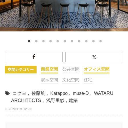
商業空間
公共空間
オフィス空間
空間カテゴリー
展示空間
文化空間
住宅
コクヨ
,
佐藤航
,
Karappo
,
muse-D
,
WATARU
ARCHITECTS
,
浅野里紗
,
建築
2023/11/1 12:25