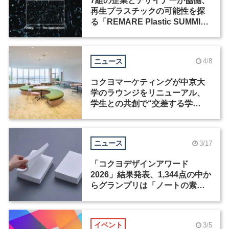
7組の企業とデザイナーが協働、
再生プラスチックの可能性を探
る「REMARE Plastic SUMMIT
2026」が開催
ニュース
4/8
コクヨマーケティングが中京大
学のラウンジをリニューアル、
学生との共創で“交差する学
び”の場を実現
ニュース
3/17
「コクヨデザインアワード
2026」結果発表、1,344点の中か
らグランプリは「ノートの素」
に決定
イベント
3/5