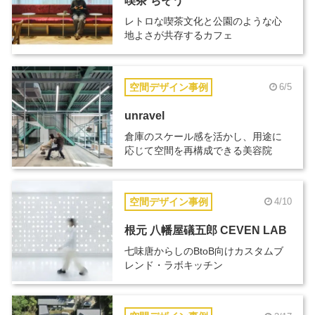
喫茶 ちそう
レトロな喫茶文化と公園のような心
地よさが共存するカフェ
空間デザイン事例
6/5
unravel
倉庫のスケール感を活かし、用途に
応じて空間を再構成できる美容院
空間デザイン事例
4/10
根元 八幡屋礒五郎 CEVEN LAB
七味唐からしのBtoB向けカスタムブ
レンド・ラボキッチン