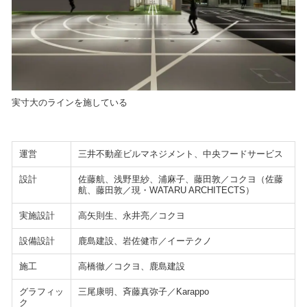
実寸大のラインを施している
運営
三井不動産ビルマネジメント、中央フードサービス
設計
佐藤航、浅野里紗、浦麻子、藤田敦／コクヨ（佐藤
航、藤田敦／現・WATARU ARCHITECTS）
実施設計
高矢則生、永井亮／コクヨ
設備設計
鹿島建設、岩佐健市／イーテクノ
施工
高橋徹／コクヨ、鹿島建設
グラフィッ
三尾康明、斉藤真弥子／Karappo
ク