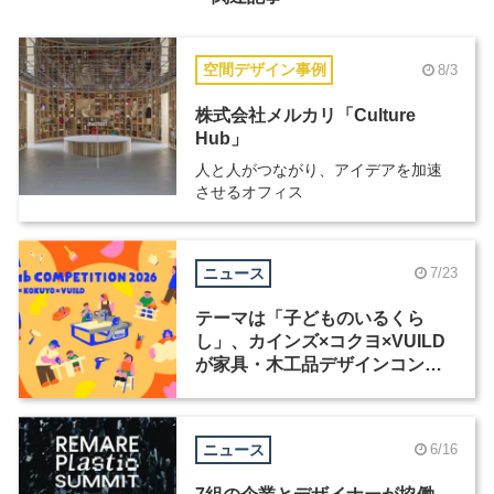
空間デザイン事例
8/3
株式会社メルカリ「Culture
Hub」
人と人がつながり、アイデアを加速
させるオフィス
ニュース
7/23
テーマは「子どものいるくら
し」、カインズ×コクヨ×VUILD
が家具・木工品デザインコンペ
ティションを共同開催
ニュース
6/16