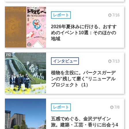
レポート
7/16
2026年夏休みに行ける、おすす
めのイベント10選：そのほかの
地域
PR
インタビュー
7/13
植物を主役に。パークスガーデ
ンの“残して磨く”リニューアル
プロジェクト（1）
レポート
7/8
五感でめぐる、金沢デザイン
旅。建築・工芸・香りに出会う4