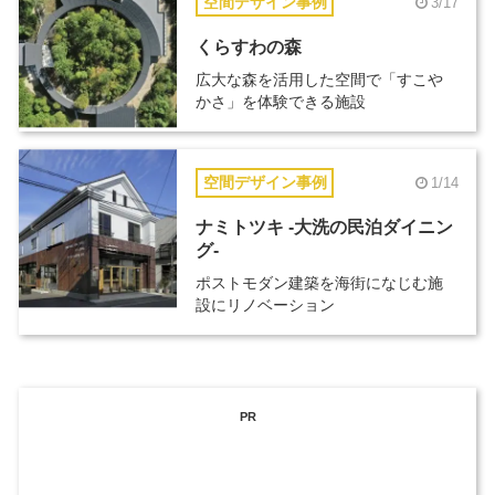
空間デザイン事例
3/17
くらすわの森
広大な森を活用した空間で「すこや
かさ」を体験できる施設
空間デザイン事例
1/14
ナミトツキ -大洗の民泊ダイニン
グ-
ポストモダン建築を海街になじむ施
設にリノベーション
PR