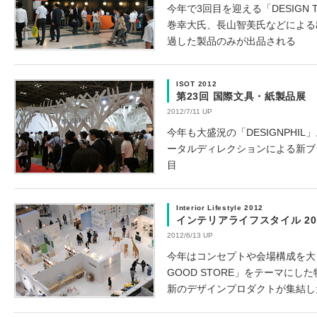
今年で3回目を迎える「DESIGN
巻幸大氏、長山智美氏などによる
過した製品のみが出品される
ISOT 2012
第23回 国際文具・紙製品展
2012/7/11 UP
今年も大盛況の「DESIGNPHIL」。go
ータルディレクションによる新ブラ
目
Interior Lifestyle 2012
インテリアライフスタイル 20
2012/6/13 UP
今年はコンセプトや会場構成を大き
GOOD STORE」をテーマに
新のデザインプロダクトが集結し