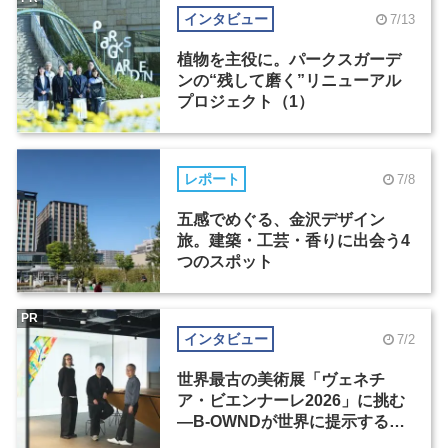
インタビュー
7/13
植物を主役に。パークスガーデ
ンの“残して磨く”リニューアル
プロジェクト（1）
レポート
7/8
五感でめぐる、金沢デザイン
旅。建築・工芸・香りに出会う4
つのスポット
PR
インタビュー
7/2
世界最古の美術展「ヴェネチ
ア・ビエンナーレ2026」に挑む
―B-OWNDが世界に提示する美
の基準とは？（前編）