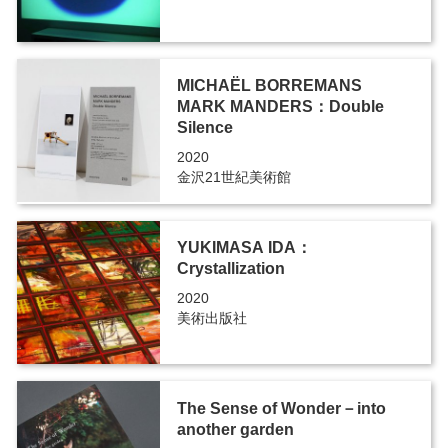
MICHAËL BORREMANS
MARK MANDERS：Double
Silence
2020
金沢21世紀美術館
YUKIMASA IDA：
Crystallization
2020
美術出版社
The Sense of Wonder－into
another garden