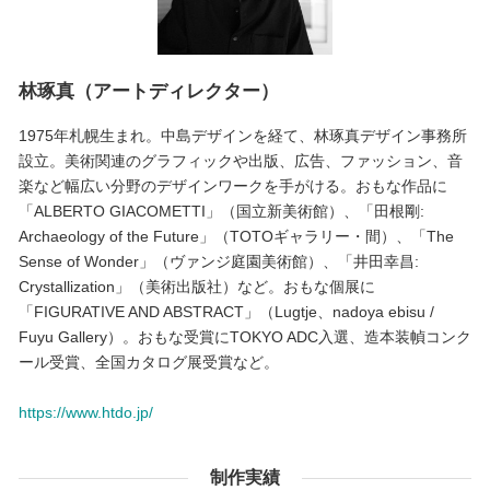
林琢真（アートディレクター）
1975年札幌生まれ。中島デザインを経て、林琢真デザイン事務所
設立。美術関連のグラフィックや出版、広告、ファッション、音
楽など幅広い分野のデザインワークを手がける。おもな作品に
「ALBERTO GIACOMETTI」（国立新美術館）、「田根剛:
Archaeology of the Future」（TOTOギャラリー・間）、「The
Sense of Wonder」（ヴァンジ庭園美術館）、「井田幸昌:
Crystallization」（美術出版社）など。おもな個展に
「FIGURATIVE AND ABSTRACT」（Lugtje、nadoya ebisu /
Fuyu Gallery）。おもな受賞にTOKYO ADC入選、造本装幀コンク
ール受賞、全国カタログ展受賞など。
https://www.htdo.jp/
制作実績