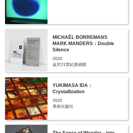
MICHAËL BORREMANS
MARK MANDERS：Double
Silence
2020
金沢21世紀美術館
YUKIMASA IDA：
Crystallization
2020
美術出版社
The Sense of Wonder－into