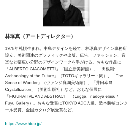
林琢真（アートディレクター）
1975年札幌生まれ。中島デザインを経て、林琢真デザイン事務所
設立。美術関連のグラフィックや出版、広告、ファッション、音
楽など幅広い分野のデザインワークを手がける。おもな作品に
「ALBERTO GIACOMETTI」（国立新美術館）、「田根剛:
Archaeology of the Future」（TOTOギャラリー・間）、「The
Sense of Wonder」（ヴァンジ庭園美術館）、「井田幸昌:
Crystallization」（美術出版社）など。おもな個展に
「FIGURATIVE AND ABSTRACT」（Lugtje、nadoya ebisu /
Fuyu Gallery）。おもな受賞にTOKYO ADC入選、造本装幀コンク
ール受賞、全国カタログ展受賞など。
https://www.htdo.jp/