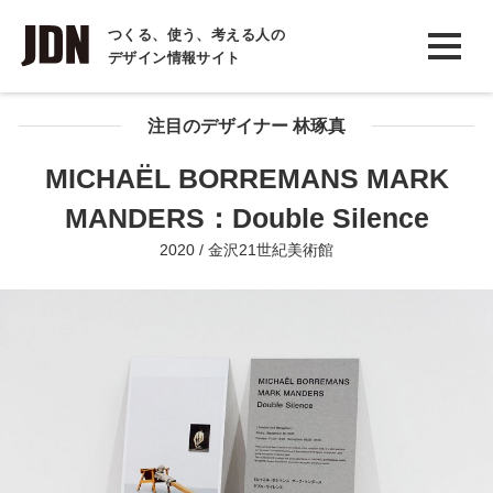
INTERVIEW
つくる、使う、考える人の
デザイン情報サイト
インタビュー
REPORT
注目のデザイナー 林琢真
レポート
MICHAËL BORREMANS MARK
COLUMN
MANDERS：Double Silence
コラム
2020 / 金沢21世紀美術館