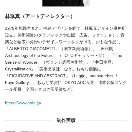
林琢真（アートディレクター）
1975年札幌生まれ。中島デザインを経て、林琢真デザイン事務所
設立。美術関連のグラフィックや出版、広告、ファッション、音
楽など幅広い分野のデザインワークを手がける。おもな作品に
「ALBERTO GIACOMETTI」（国立新美術館）、「田根剛:
Archaeology of the Future」（TOTOギャラリー・間）、「The
Sense of Wonder」（ヴァンジ庭園美術館）、「井田幸昌:
Crystallization」（美術出版社）など。おもな個展に
「FIGURATIVE AND ABSTRACT」（Lugtje、nadoya ebisu /
Fuyu Gallery）。おもな受賞にTOKYO ADC入選、造本装幀コンク
ール受賞、全国カタログ展受賞など。
https://www.htdo.jp/
制作実績