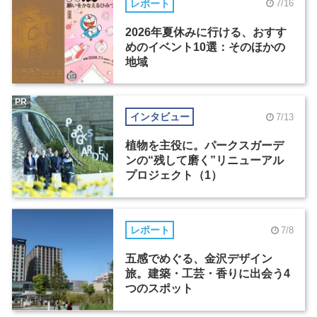
レポート
7/16
2026年夏休みに行ける、おすす
めのイベント10選：そのほかの
地域
PR
インタビュー
7/13
植物を主役に。パークスガーデ
ンの“残して磨く”リニューアル
プロジェクト（1）
レポート
7/8
五感でめぐる、金沢デザイン
旅。建築・工芸・香りに出会う4
つのスポット