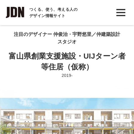
INTERVIEW
つくる、使う、考える人の
デザイン情報サイト
インタビュー
REPORT
注目のデザイナー 仲俊治・宇野悠里／仲建築設計
スタジオ
レポート
富山県創業支援施設・UIJターン者
COLUMN
等住居（仮称）
コラム
2019-