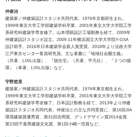
仲俊治
建築家／仲建築設計スタジオ共同代表。1976年京都府生まれ。
1999年東京大学工学部建築学科卒業、2001年東京大学大学院工学
系研究科建築学専攻修了。山本理顕設計工場勤務を経て、2009年
仲建築設計スタジオ設立。2009-11年横浜国立大学大学院Y-GSA
設計助手。2016年日本建築学会新人賞受賞。2018年より法政大学
江戸東京センター客員研究員。主な著書に『地域社会圏主義』
（共著、LIXIL出版）、『脱住宅』（共著、平凡社）、『２つの循
環』（単著、LIXIL出版）など。
宇野悠里
建築家／仲建築設計スタジオ共同代表。1976年東京都生まれ。
1999年東京大学工学部建築学科卒業、2001年東京大学大学院工学
系研究科建築学専攻修了。日本設計勤務を経て、2013年より仲建
築設計スタジオ共同代表。仲俊治との主な共同受賞に、第16回JIA
環境建築賞優秀賞、第31回吉岡賞、グッドデザイン賞2014金賞、
第23回千葉県建築文化賞、第1回小嶋一浩賞など。