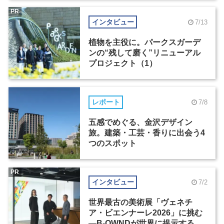
PR
インタビュー
7/13
植物を主役に。パークスガーデ
ンの“残して磨く”リニューアル
プロジェクト（1）
レポート
7/8
五感でめぐる、金沢デザイン
旅。建築・工芸・香りに出会う4
つのスポット
PR
インタビュー
7/2
世界最古の美術展「ヴェネチ
ア・ビエンナーレ2026」に挑む
―B-OWNDが世界に提示する美