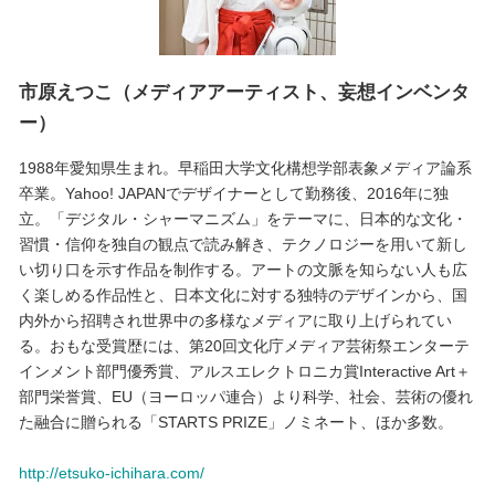
市原えつこ（メディアアーティスト、妄想インベンタ
ー）
1988年愛知県生まれ。早稲田大学文化構想学部表象メディア論系
卒業。Yahoo! JAPANでデザイナーとして勤務後、2016年に独
立。「デジタル・シャーマニズム」をテーマに、日本的な文化・
習慣・信仰を独自の観点で読み解き、テクノロジーを用いて新し
い切り口を示す作品を制作する。アートの文脈を知らない人も広
く楽しめる作品性と、日本文化に対する独特のデザインから、国
内外から招聘され世界中の多様なメディアに取り上げられてい
る。おもな受賞歴には、第20回文化庁メディア芸術祭エンターテ
インメント部門優秀賞、アルスエレクトロニカ賞Interactive Art＋
部門栄誉賞、EU（ヨーロッパ連合）より科学、社会、芸術の優れ
た融合に贈られる「STARTS PRIZE」ノミネート、ほか多数。
http://etsuko-ichihara.com/