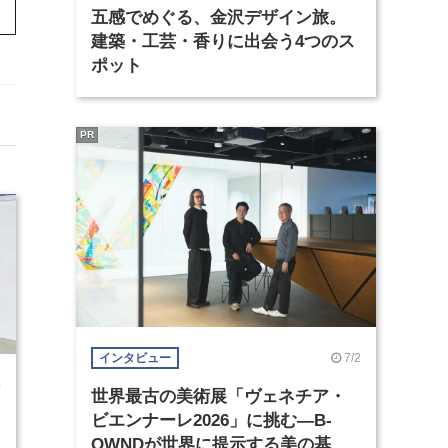
五感でめぐる、金沢デザイン旅。
建築・工芸・香りに出会う4つのス
ポット
PR
7/2
インタビュー
0
世界最古の美術展「ヴェネチア・
ビエンナーレ2026」に挑む―B-
OWNDが世界に提示する美の基準