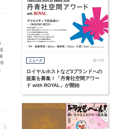
吾
築設
発
7/28
ニュース
屋市
t、
ロイヤルホストなど3ブランドへの
提案を募集！「丹青社空間アワー
ド with ROYAL」が開始