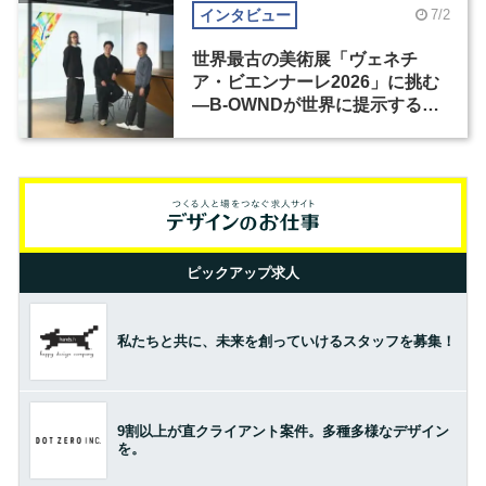
インタビュー
7/2
世界最古の美術展「ヴェネチ
ア・ビエンナーレ2026」に挑む
―B-OWNDが世界に提示する美
の基準とは？（前編）
ピックアップ求人
私たちと共に、未来を創っていけるスタッフを募集！
9割以上が直クライアント案件。多種多様なデザイン
を。