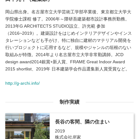
岡山県出身。名古屋市立大学芸術工学部卒業後、東京都立大学大
学院修士課程 修了。2006年～隈研吾建築都市設計事務所勤務。
2013年G ARCHITECTS STUDIO設立、許光範 参加
（2016~2019）。建築設計をはじめインテリアデザインやインス
タレーションなども手がけ、特に独自に建材のマテリアル開発を
行いプロジェクトに応用するなど、規模やジャンルの垣根のない
取組みが特徴。2014年より名古屋市立大学非常勤講師。JCD
design award2014銀賞+新人賞、FRAME Great Indoor Award
2015 shortlist、2019年 日本建築学会作品選集新人賞受賞など。
http://g-archi.info/
制作実績
長谷の客間、隣の住まい
2019
株式会社岸家