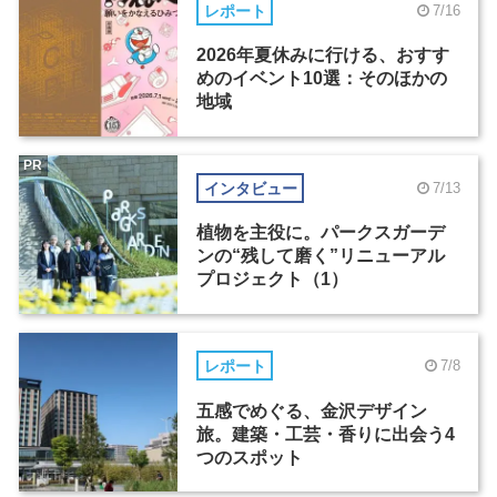
レポート
7/16
2026年夏休みに行ける、おすす
めのイベント10選：そのほかの
地域
PR
インタビュー
7/13
植物を主役に。パークスガーデ
ンの“残して磨く”リニューアル
プロジェクト（1）
レポート
7/8
五感でめぐる、金沢デザイン
旅。建築・工芸・香りに出会う4
つのスポット