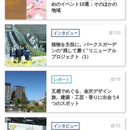
めのイベント10選：そのほかの
地域
PR
インタビュー
7/13
植物を主役に。パークスガーデ
ンの“残して磨く”リニューアル
プロジェクト（1）
レポート
7/8
五感でめぐる、金沢デザイン
旅。建築・工芸・香りに出会う4
つのスポット
PR
インタビュー
7/2