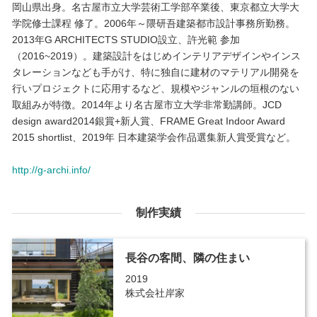
岡山県出身。名古屋市立大学芸術工学部卒業後、東京都立大学大
学院修士課程 修了。2006年～隈研吾建築都市設計事務所勤務。
2013年G ARCHITECTS STUDIO設立、許光範 参加
（2016~2019）。建築設計をはじめインテリアデザインやインス
タレーションなども手がけ、特に独自に建材のマテリアル開発を
行いプロジェクトに応用するなど、規模やジャンルの垣根のない
取組みが特徴。2014年より名古屋市立大学非常勤講師。JCD
design award2014銀賞+新人賞、FRAME Great Indoor Award
2015 shortlist、2019年 日本建築学会作品選集新人賞受賞など。
http://g-archi.info/
制作実績
長谷の客間、隣の住まい
2019
株式会社岸家