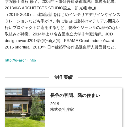
学院修士課程 修了。2006年～隈研吾建築都市設計事務所勤務。
2013年G ARCHITECTS STUDIO設立、許光範 参加
（2016~2019）。建築設計をはじめインテリアデザインやインス
タレーションなども手がけ、特に独自に建材のマテリアル開発を
行いプロジェクトに応用するなど、規模やジャンルの垣根のない
取組みが特徴。2014年より名古屋市立大学非常勤講師。JCD
design award2014銀賞+新人賞、FRAME Great Indoor Award
2015 shortlist、2019年 日本建築学会作品選集新人賞受賞など。
http://g-archi.info/
制作実績
長谷の客間、隣の住まい
2019
株式会社岸家