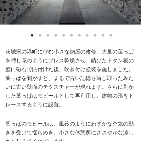
茨城県の港町に佇む小さな納屋の改修。大量の葉っぱ
を押し花のようにプレス乾燥させ、錆びたトタン板の
壁に磁石で貼付けた後、吹き付け塗装を施しました。
葉っぱを剥がすと、まるで古い記憶を写し取ったみた
いに古い壁面のテクスチャーが現れます。さらに剥が
した葉っぱはモビールとして再利用し、建物の形をト
レースするように設置。
葉っぱのモビールは、風鈴のようにわずかな空気の動
きを受けて揺らめき、小さな休憩所にささやかな涼し