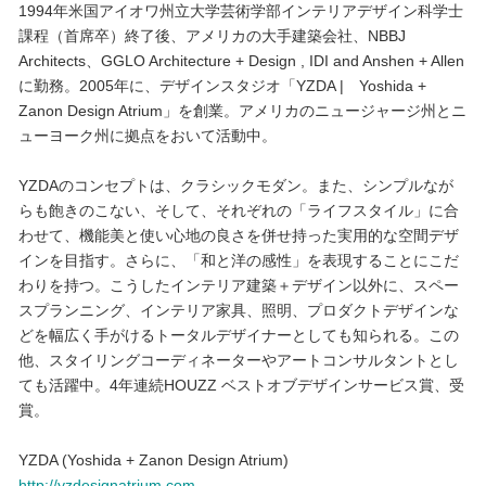
1994年米国アイオワ州立大学芸術学部インテリアデザイン科学士
課程（首席卒）終了後、アメリカの大手建築会社、NBBJ
Architects、GGLO Architecture + Design , IDI and Anshen + Allen
に勤務。2005年に、デザインスタジオ「YZDA | Yoshida +
Zanon Design Atrium」を創業。アメリカのニュージャージ州とニ
ューヨーク州に拠点をおいて活動中。
YZDAのコンセプトは、クラシックモダン。また、シンプルなが
らも飽きのこない、そして、それぞれの「ライフスタイル」に合
わせて、機能美と使い心地の良さを併せ持った実用的な空間デザ
インを目指す。さらに、「和と洋の感性」を表現することにこだ
わりを持つ。こうしたインテリア建築＋デザイン以外に、スペー
スプランニング、インテリア家具、照明、プロダクトデザインな
どを幅広く手がけるトータルデザイナーとしても知られる。この
他、スタイリングコーディネーターやアートコンサルタントとし
ても活躍中。4年連続HOUZZ ベストオブデザインサービス賞、受
賞。
YZDA (Yoshida + Zanon Design Atrium)
http://yzdesignatrium.com