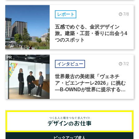
レポート
7/8
五感でめぐる、金沢デザイン
旅。建築・工芸・香りに出会う4
つのスポット
PR
インタビュー
7/2
世界最古の美術展「ヴェネチ
ア・ビエンナーレ2026」に挑む
―B-OWNDが世界に提示する美
の基準とは？（前編）
ピックアップ求人