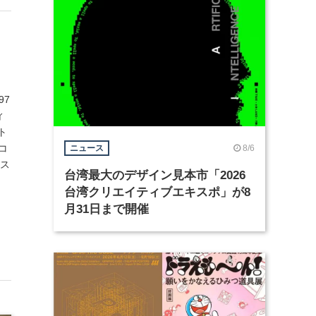
97
ィ
ト
"コ
8/6
ニュース
ース
台湾最大のデザイン見本市「2026
台湾クリエイティブエキスポ」が8
月31日まで開催