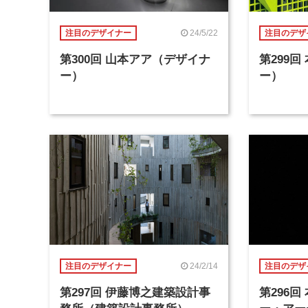
24/5/22
注目のデザイナー
注目のデザ
第300回 山本アア（デザイナ
第299
ー）
ー）
24/2/14
注目のデザイナー
注目のデザ
第297回 伊藤博之建築設計事
第296