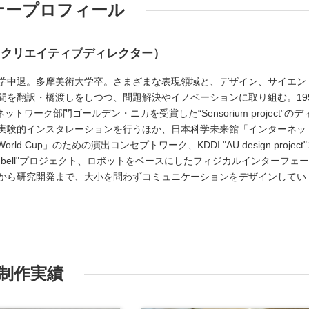
ナープロフィール
／クリエイティブディレクター）
学中退。多摩美術大学卒。さまざまな表現領域と、デザイン、サイエン
間を翻訳・橋渡しをしつつ、問題解決やイノベーションに取り組む。19
にて、ネットワーク部門ゴールデン・ニカを受賞した“Sensorium project”のデ
実験的インスタレーションを行うほか、日本科学未来館「インターネッ
orld Cup」のための演出コンセプトワーク、KDDI "AU design project
onbell"プロジェクト、ロボットをベースにしたフィジカルインターフェ
から研究開発まで、大小を問わずコミュニケーションをデザインしてい
制作実績