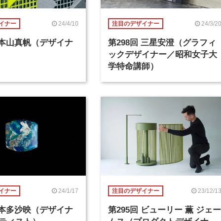
24/4/10
24/3/2
イナー
注目のデザイナー
回 本山真帆（デザイナ
第298回 三星安澄（グラフィ
ックデザイナー／昭和女子大
学特命講師）
24/1/17
23/12/1
イナー
注目のデザイナー
回 本多沙映（デザイナ
第295回 ビューリー 薫 ジェー