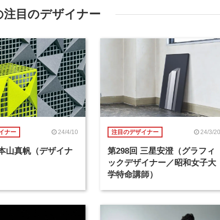
の注目のデザイナー
24/4/10
24/3/2
イナー
注目のデザイナー
回 本山真帆（デザイナ
第298回 三星安澄（グラフィ
ックデザイナー／昭和女子大
学特命講師）