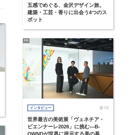
五感でめぐる、金沢デザイン旅。
建築・工芸・香りに出会う4つのス
ポット
PR
0
7/2
インタビュー
世界最古の美術展「ヴェネチア・
ビエンナーレ2026」に挑む―B-
OWNDが世界に提示する美の基準