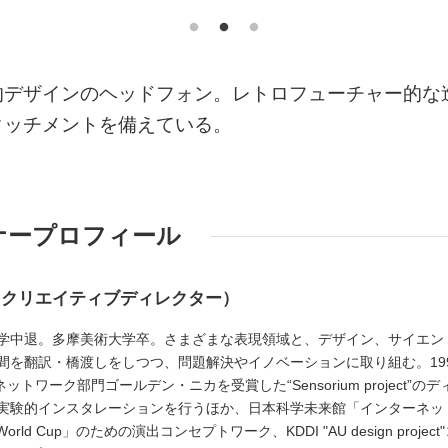
的デザインのヘッドフォン。レトロフューチャー的な
タッチメントを備えている。
ナープロフィール
／クリエイティブディレクター）
学中退。多摩美術大学卒。さまざまな表現領域と、デザイン、サイエン
間を翻訳・橋渡しをしつつ、問題解決やイノベーションに取り組む。19
にて、ネットワーク部門ゴールデン・ニカを受賞した“Sensorium project”のデ
実験的インスタレーションを行うほか、日本科学未来館「インターネッ
orld Cup」のための演出コンセプトワーク、KDDI "AU design project