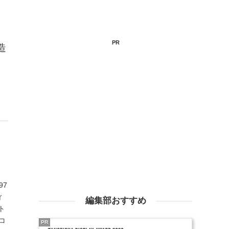
PR
造
97
ィ
編集部おすすめ
ト
"コ
PR