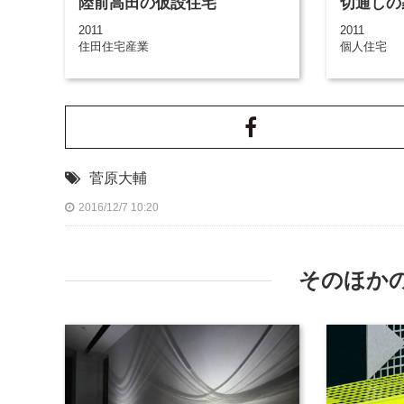
陸前高田の仮設住宅
切通しの
2011
2011
住田住宅産業
個人住宅
菅原大輔
2016/12/7 10:20
そのほか