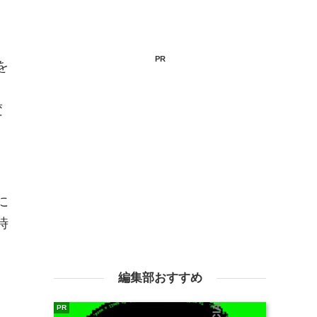
PR
を
変
に
時
編集部おすすめ
PR