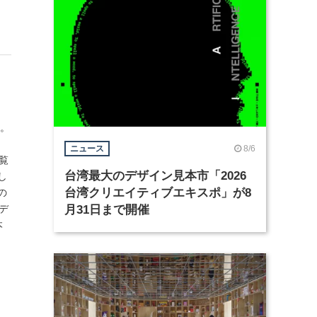
了。
8/6
ニュース
覧
台湾最大のデザイン見本市「2026
し
台湾クリエイティブエキスポ」が8
の
デ
月31日まで開催
本