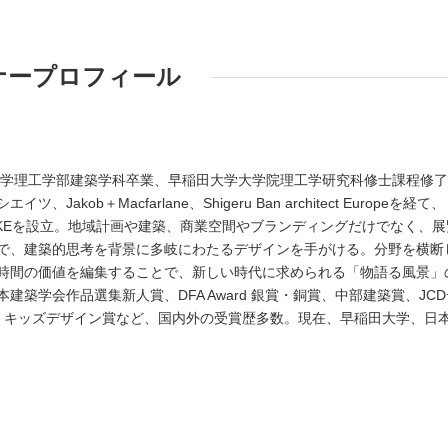
ナープロフィール
本大学理工学部建築学科卒業、早稲田大学大学院理工学研究科修士課程修
akob＋Macfarlane、Shigeru Ban architect Europeを経て、
AISUKEを設立。地域計画や建築、商業空間やブランディングだけでなく、展
で、建築的思考を背景に多岐にわたるデザインを手がける。分野を横断
時間の価値を編集することで、新しい時代に求められる「物語る風景」
建築学会作品選集新人賞、DFA Award 銀賞・銅賞、中部建築賞、JCD
、キッズデザイン賞など、国内外の受賞歴多数。現在、早稲田大学、日