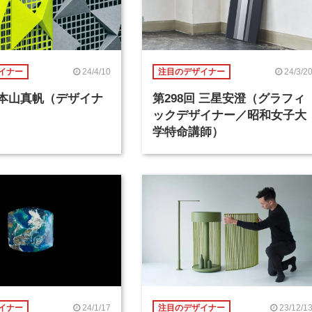
24/4/10
24/3/2
イナー
注目のデザイナー
回 本山真帆（デザイナ
第298回 三星安澄（グラフィ
ックデザイナー／昭和女子大
学特命講師）
24/1/17
23/12/1
イナー
注目のデザイナー