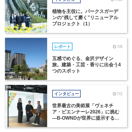
植物を主役に。パークスガーデ
ンの“残して磨く”リニューアル
プロジェクト（1）
レポート
7/8
五感でめぐる、金沢デザイン
旅。建築・工芸・香りに出会う4
つのスポット
PR
インタビュー
7/2
世界最古の美術展「ヴェネチ
ア・ビエンナーレ2026」に挑む
―B-OWNDが世界に提示する美
の基準とは？（前編）