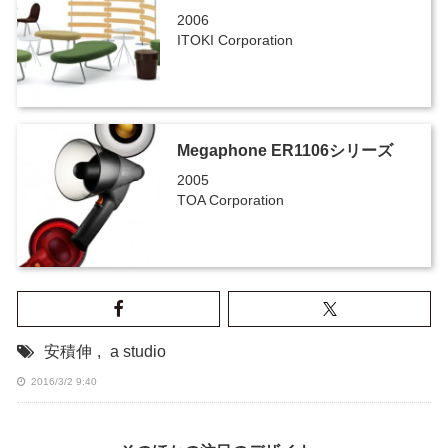
2006
ITOKI Corporation
Megaphone ER1106シリーズ
2005
TOA Corporation
安積伸
,
a studio
2016/3/2 9:40