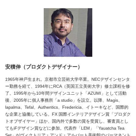
安積伸（プロダクトデザイナー）
1965年神戸生まれ。京都市立芸術大学卒業。NECデザインセンタ
ー勤務を経て、1994年にRCA（英国王立美術大学）修士課程を修
了。1995年から10年間デザインユニット「AZUMI」として活動
後、2005年に個人事務所「a studio」を設立。以降、Magis、
lapalma、Tefal、Authentics、Fredericia、イトーキなど、国際的
な企業と協働している。FX 国際インテリアデザイン賞「プロダク
トオブザイヤー」ほか、国内外で多数の賞を受賞し、審査員とし
てもiFデザイン賞などに参加。代表作「LEM」「Yauatcha Tea
Set」がヴィクトリア・アンド・アルバート美術館のパーマネント