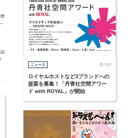
年野
～
築設
師
7/28
ニュース
ロイヤルホストなど3ブランドへの
提案を募集！「丹青社空間アワー
ド with ROYAL」が開始