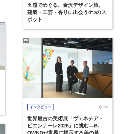
五感でめぐる、金沢デザイン旅。
建築・工芸・香りに出会う4つのス
ポット
PR
0
7/2
インタビュー
世界最古の美術展「ヴェネチア・
ビエンナーレ2026」に挑む―B-
OWNDが世界に提示する美の基準