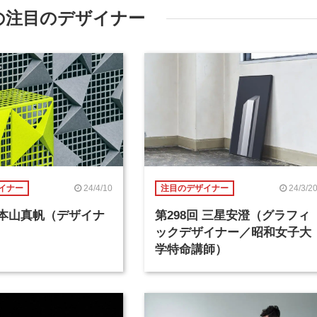
の注目のデザイナー
24/4/10
24/3/2
イナー
注目のデザイナー
回 本山真帆（デザイナ
第298回 三星安澄（グラフィ
ックデザイナー／昭和女子大
学特命講師）