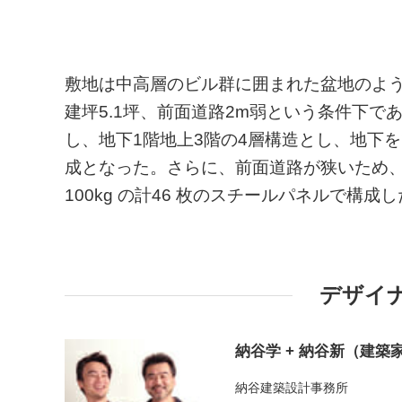
敷地は中高層のビル群に囲まれた盆地のよう
建坪5.1坪、前面道路2m弱という条件下
し、地下1階地上3階の4層構造とし、地下
成となった。さらに、前面道路が狭いため、
100kg の計46 枚のスチールパネルで構成
デザイ
納谷学 + 納谷新（建築
納谷建築設計事務所