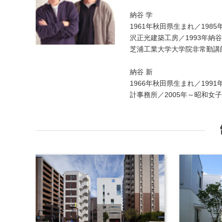
納谷 学
1961年秋田県生まれ／198
沢正光建築工房／1993年納谷
芝浦工業大学大学院非常勤講師
納谷 新
1966年秋田県生まれ／199
計事務所／2005年～昭和女