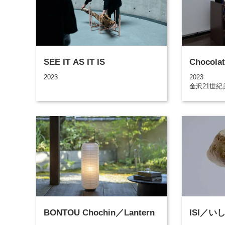
SEE IT AS IT IS
Chocolat
2023
2023
金沢21世紀
BONTOU Chochin／Lantern
ISI／い