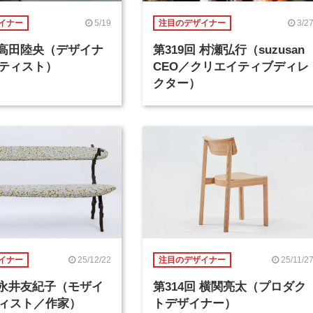
5/19
3/2
イナー
注目のデザイナー
回 高田陸央（デザイナ
第319回 村瀬弘行（suzusan
ティスト）
CEO／クリエイティブディレ
クター）
25/12/22
25/11/2
イナー
注目のデザイナー
回 永井友紀子（モザイ
第314回 横関亮太（プロダク
ィスト／作家）
トデザイナー）