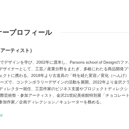
ナープロフィール
／アーティスト）
ザインを学び、2002年に渡米し、Parsons school of Designのフ
デザイナーとして、工芸／産業分野をまたぎ、多岐にわたる商品開発ブ
ェクトに携わる。2018年より古道具の「時を経た変容／変化（へんげ
Eシリーズで、コンテンポラリーデザインの活動を展開。2022年より金沢ク
ディレクター就任、工芸作家のビジネス支援やプロジェクトディレクシ
国際芸術祭・参加アーティスト、金沢21世紀美術館特別展「チョコレー
参加作家／企画ディレクション／キュレーターを務める。
m/