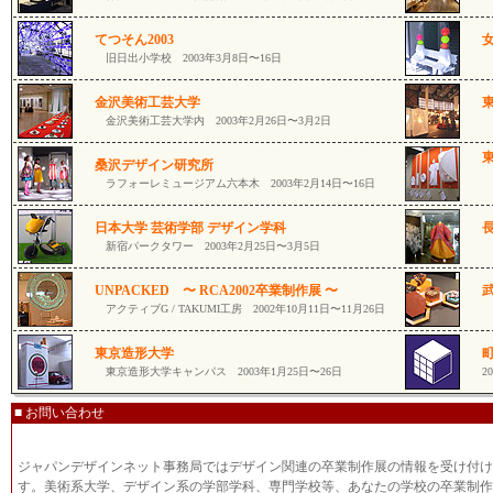
大
てつそん2003
旧日出小学校 2003年3月8日〜16日
女
金沢美術工芸大学
金沢美術工芸大学内 2003年2月26日〜3月2日
山
桑沢デザイン研究所
ラフォーレミュージアム六本木 2003年2月14日〜16日
2
日本大学 芸術学部 デザイン学科
新宿パークタワー 2003年2月25日〜3月5日
長
UNPACKED 〜 RCA2002卒業制作展 〜
アクティブG / TAKUMI工房 2002年10月11日〜11月26日
鷹
東京造形大学
東京造形大学キャンパス 2003年1月25日〜26日
2
■ お問い合わせ
ジャパンデザインネット事務局ではデザイン関連の卒業制作展の情報を受け付け
す。美術系大学、デザイン系の学部学科、専門学校等、あなたの学校の卒業制作