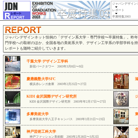
ジャパンデザイン
レポート
卒展特集2003
ジャパンデザインネット恒例の「デザイン系大学・専門学校〜卒展特集」。昨年
門学校への取材のほか、全国各地の美術系大学、デザイン工学系の学部学科を持
レポートも随時ご紹介していきます。
千葉大学 デザイン工学科
新宿パークタワー 2003年3月8日〜9日
慶應義塾大学SFC
滋
横浜赤レンガ倉庫 2003年2月25日〜27日
新
KIDI 金沢国際デザイン研究所
KIDI 金沢国際デザイン研究所 2003年年2月17日〜27日
多摩美術大学
多摩美術大学八王子キャンパス 2003年3月21日〜23日
せ
神戸芸術工科大学
旭
神戸ファッション美術館 2003年2月28日〜3月2日