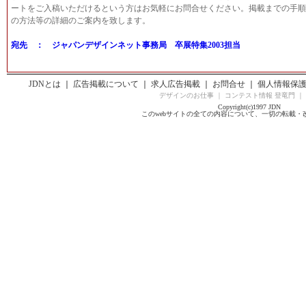
ートをご入稿いただけるという方はお気軽にお問合せください。掲載までの手順
の方法等の詳細のご案内を致します。
宛先 ： ジャパンデザインネット事務局 卒展特集2003担当
JDNとは
｜
広告掲載について
｜
求人広告掲載
｜
お問合せ
｜
個人情報保
デザインのお仕事
｜
コンテスト情報 登竜門
｜
Copyright(c)1997 JDN
このwebサイトの全ての内容について、一切の転載・