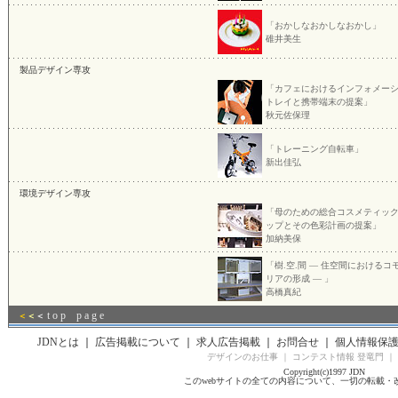
「おかしなおかしなおかし」
碓井美生
製品デザイン専攻
「カフェにおけるインフォメー
トレイと携帯端末の提案」
秋元佐保理
「トレーニング自転車」
新出佳弘
環境デザイン専攻
「母のための総合コスメティッ
ップとその色彩計画の提案」
加納美保
「樹.空.間 — 住空間におけるコ
リアの形成 — 」
高橋真紀
t o p p a g e
＜
＜
＜
JDNとは
｜
広告掲載について
｜
求人広告掲載
｜
お問合せ
｜
個人情報保
デザインのお仕事
｜
コンテスト情報 登竜門
｜
Copyright(c)1997 JDN
このwebサイトの全ての内容について、一切の転載・