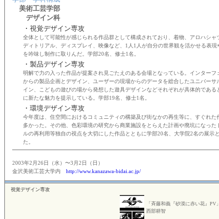
美術工芸学部
デザイン科
・視覚デザイン専攻
全体として可能性が感じられる作品群として構成されており、着物、アロハシャ
ディトリアル、ディスプレイ、映像など、1人1人が自分の世界観を活かせる表現
を吟味し制作に取りんだ。学部20名、修士1名。
・製品デザイン専攻
明解で力の入った作品が提案され見ごたえのある会場となっている。インターフ
からの製品企画とデザイン、ユーザーの現場からのデータを総合したユニバーサ
イン、こどもの遊びの場から発想した遊具デザインなどそれぞれが具体的である
に新たな魅力を提示している。学部19名、修士1名。
・環境デザイン専攻
今年度は、住空間におけるコミュニティの構築及び街なかの再生等に、すぐれた
多かった。その他、色彩環境の研究から商業施設をとらえた計画や廃坑になった
ルの再利用等独自の視点を大切にした作品とともに学部20名、大学院2名の展示
た。
2003年2月26日（水）〜3月2日（日）
金沢美術工芸大学内
http://www.kanazawa-bidai.ac.jp/
視覚デザイン専攻
「斉藤和義『砂漠に赤い花』PV
西部耕智