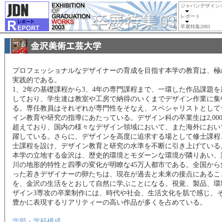
ジャパンデザイン
レポート
卒展特集2003
プロフェッショナルなデザイナーの育成を目指す本学の教育は、極
実践的である。
1、2年の基礎課程から3、4年の専門課程まで、一環した作品課題を
しており、学生達は教室や工房で納得のいくまでデザイン作業に集
る。専任教員はそれぞれが専門性をそなえ、スペシャリストとして
イン教育や研究の指導にあたっている。デザイン科の卒業生は2,00
超えており、国内の様々なデザイン領域において、また海外におい
躍している。さらに、デザインを高度に追求する場として修士課程
士課程を設け、デザイン教育と研究の水準を不断に引き上げている
本学の立地する金沢は、歴史的環境とモダーンな環境が隣りあい、
川の地形的特性と四季の変化が明瞭な45万人都市である。全国から
った若きデザイナーの卵たちは、現在が過去と未来の接点にあるこ
を、金沢の生活をとおして自然に学ぶことになる。視覚、製品、環
ザイン3専攻の卒業制作には、時代や社会、生活文化を肌で感じ、
豊かに表現するリアリティーの高い作品が多くを占めている。
学部・学科構成