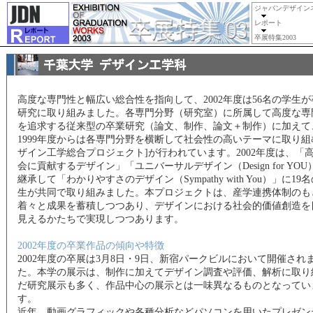
ジャパンデザイン
レポート
卒展特集2003
高度な専門性と幅広い総合性を指向して、2002年度は56名の学生が
研究に取り組みました。各専門分野（研究室）に所属して高度な専
を追求する従来型の卒業研究（論文、制作、論文＋制作）に加えて
1999年度からは各専門分野を横断して社会性の高いテーマに取り組
ザイン工学総合プロジェクト]が行われています。2002年度は、「
会に貢献するデザイン」「ユニバーサルデザイン（Design for YOU
継承して「わかりやすさのデザイン（Sympathy with You）」に19
生が共同で取り組みました。本プロジェクトは、産学連携体制のも
着々と成果を蓄積しつつあり、デザインにおける社会的価値創造を
見えるかたちで実現しつつあります。
2002年度の卒業作品の傾向や特徴
2002年度の卒展は3月8日・9日、新宿パークビルにおいて開催され
た。本学の展示は、制作に加えてデザイン調査や評価、解析に取り
だ研究展示も多く、作品中心の展示とは一味異なるものとなってい
す。
近年、動画グラフィックや各種分析などパソコンを用いたプレゼン