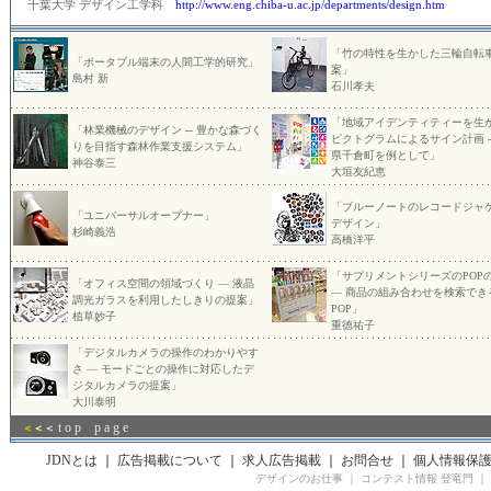
千葉大学 デザイン工学科
http://www.eng.chiba-u.ac.jp/departments/design.htm
「竹の特性を生かした三輪自転
「ポータブル端末の人間工学的研究」
案」
島村 新
石川孝夫
「地域アイデンティティーを生
「林業機械のデザイン ─ 豊かな森づく
ピクトグラムによるサイン計画 ─
りを目指す森林作業支援システム」
県千倉町を例として」
神谷泰三
大垣友紀恵
「ブルーノートのレコードジャ
「ユニバーサルオープナー」
デザイン」
杉崎義浩
高橋洋平
「サプリメントシリーズのPOP
「オフィス空間の領域づくり — 液晶
— 商品の組み合わせを検索でき
調光ガラスを利用したしきりの提案」
POP」
植草妙子
重徳祐子
「デジタルカメラの操作のわかりやす
さ — モードごとの操作に対応したデ
ジタルカメラの提案」
大川泰明
t o p p a g e
＜
＜
＜
JDNとは
｜
広告掲載について
｜
求人広告掲載
｜
お問合せ
｜
個人情報保
デザインのお仕事
｜
コンテスト情報 登竜門
｜