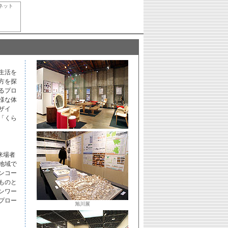
ネット
生活を
方を探
るプロ
様な体
ザイ
「くら
来場者
地域で
ンコー
ものと
ンワー
プロー
旭川展