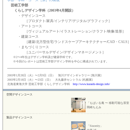
学部・学科・コース［系］の構成
芸術工学部
くらしデザイン学科（2003年4月開設）
・デザインコース
［プロダクト/家具/インテリア/デジタル/グラフィック］
・アートコース
［ヴィジュアルアート/イラストレーション/クラフト/映像/造形］
・建築コース
［建築/北方型住宅/ランドスケープアーキテクチャー/CAD・CALS
・まちづくりコース
［ユニバーサルデザイン/デザインマネージメント］
※2〜4年生はデザイン学科及び建築学科です。
※今回のレポートは芸術工学部デザイン学科を中心に構成されています。
2003年1月28日（火）〜2月9日（日） 旭川デザインギャラリー [旭川展]
2003年2月18日（火）〜23日（日） 大丸藤井セントラル [札幌展]
北海道東海大学 芸術工学部 くらしデザイン学科
http://www.kurashi-design.info/
空間デザインコース
「もばいる庵 〜 移動可能な茶室
岡崎ちえみ
製品デザインコース
「Sincerity」