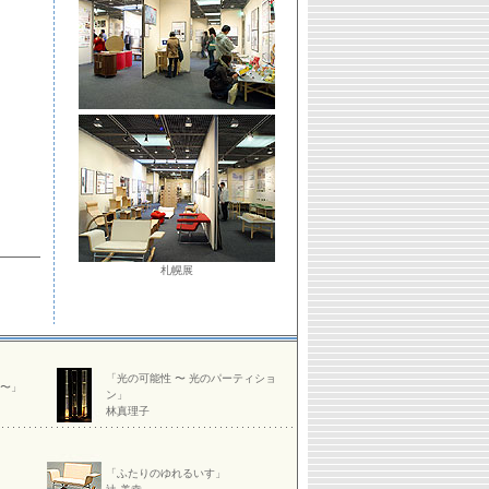
］
札幌展
「光の可能性 〜 光のパーティショ
 〜」
ン」
林真理子
「ふたりのゆれるいす」