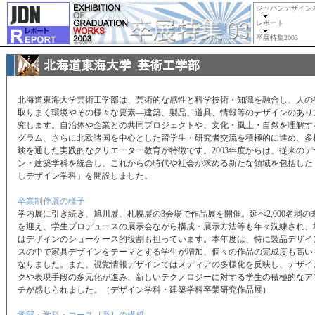
ジャパンデザイン
レポート
卒展特集2003
北海道東海大学芸術工学部は、芸術的な感性と科学技術・知識を融合し、人の
取りまく環境やその様々な要素—建築、製品、道具、情報等のデザインのあり
究します。自治体や企業との共同プロジェクトや、文化・風土・自然を理解す
グラム、さらに北欧諸国を中心とした留学生・研究者交流を積極的に進め、多
験を通した実践的なクリエーター教育が特徴です。2003年度からは、従来のデ
ン・建築学科を統合し、これからの時代や社会が求める新たな領域を包括した
しデザイン学科」を開設しました。
卒業制作展の様子
学内展に引き続き、旭川展、札幌展の3会場で作品展を開催。延べ2,000名弱の
を迎え、学生プロデュースの展示会ながら構成・展示方法等も年々洗練され、
はデザインのショーケース的役割も担っています。本年度は、特に製品デザイ
スの中で家具デザインをテーマとする学生が増加、個々の作品の完成度も高い
なりました。また、視覚情報デザインではメディアの多様化を反映し、デザイ
クや表現手段の多元化が進み、新しいテクノロジーに対する学生の積極的なア
チが感じられました。（デザイン学科・建築学科卒業研究作品展）