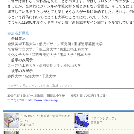
に進めば漏れなく全作品を見ることが出来ます。やはりプロダクト作品が多く
ましたが、全体的にジャンルや学校の枠を感じさせない雰囲気。そしてなによ
運営している学生たちがとても楽しそうなのが一番印象的でした。それは、何
るという行為においてはとても大事なことではないでしょうか。
てつそんは2002年度グッドデザイン賞（新領域デザイン部門）を受賞していま
参加者所属校
全日展示
金沢美術工芸大学 / 桑沢デザイン研究所 / 宝塚造形芸術大学
名古屋市立大学 / 千葉工業大学 / 東北芸術工科大学
文化女子大学 / 武蔵野美術大学 / 明星大学 / 日本大学
前半のみ展示
九州芸術工科大学 / 高岡短期大学 / 和歌山大学
後半のみ展示
静岡大学 / 高知大学 / 千葉大学
※デザイン系のジャンルを中心に取材しています。
2003年3月8日(土)〜16日(日) 旧日出小学校 （※取材日：2003年3月10日）
てつそん2003
http://www.tetsuson.org/
「low table 〜 私が過ごす場所のため
「ラウンジチェア」
に 〜」
笹田敦子
西塚由布子