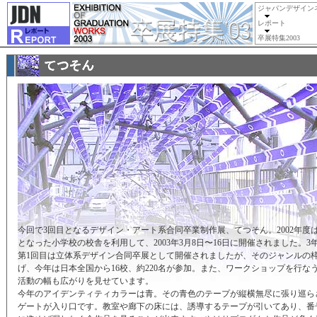
ジャパンデザイン
レポート
卒展特集2003
今回で3回目となるデザイン・アート系合同卒業制作展、てつそん。2002年度
となった小学校の校舎を利用して、2003年3月8日〜16日に開催されました。3
第1回目は立体系デザイン合同卒展として開催されましたが、そのジャンルの
げ、今年は日本全国から16校、約220名が参加。また、ワークショップを行な
活動の幅も広がりを見せています。
今年のアイデンティティカラーは青。その青色のテープが縦横無尽に張り巡ら
ゲートが入り口です。教室や廊下の床には、誘導するテープが引いてあり、番