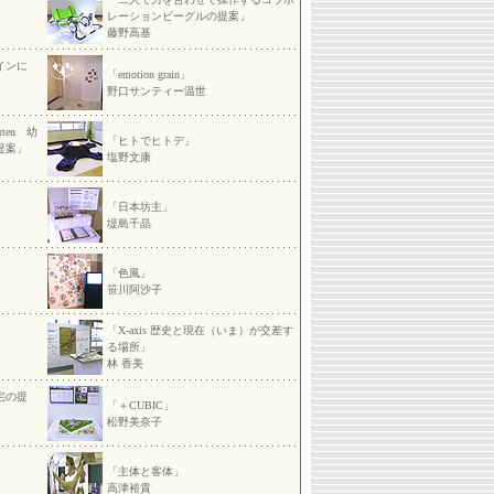
レーションビーグルの提案」
藤野高基
インに
「emotion grain」
野口サンティー温世
garten 幼
「ヒトでヒトデ」
提案」
塩野文康
「日本坊主」
堤島千晶
「色風」
笹川阿沙子
「X-axis 歴史と現在（いま）が交差す
る場所」
林 香美
宅の提
「＋CUBIC」
松野美奈子
「主体と客体」
高津裕貴