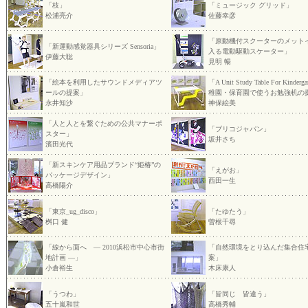
「枝」
「ミュージック グリッド」
松浦亮介
佐藤幸彦
「原動機付スクーターのメット
「新運動感覚器具シリーズ Sensoria」
入る電動駆動スケーター」
伊藤大聡
見明 暢
「絵本を利用したサウンドメディアツ
「A Unit Study Table For Kinder
ールの提案」
稚園・保育園で使うお勉強机の
永井知沙
神保絵美
「人と人とを繋ぐための公共マナーポ
「ブリコジャパン」
スター」
坂井さち
濱田光代
「新スキンケア用品ブランド“姫椿”の
「えがお」
パッケージデザイン」
西田一生
高橋陽介
「東京_ug_disco」
「たゆたう」
桝口 健
曽根千尋
「線から面へ — 2010浜松市中心市街
「自然環境をとり込んだ集合住
地計画 —」
案」
小倉裕生
木床康人
「うつわ」
「皆同じ 皆違う」
五十嵐和世
高橋秀輔