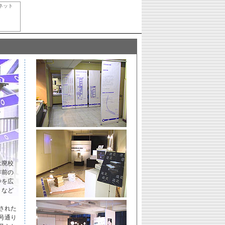
ネット
は廃校
年前の
枠を広
うなど
された
号通り