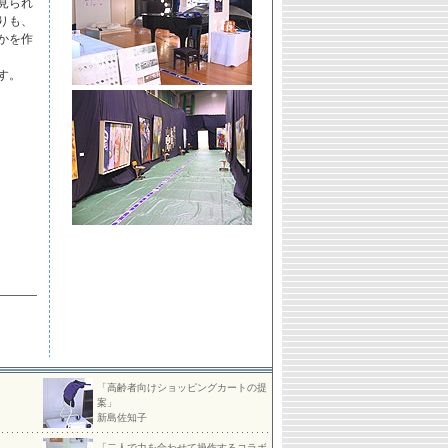
見られ
りも、
かを作
す。
「高齢者向けショッピングカートの提
案」
新島佐知子
「二人で力を合わせて操作するコラボ