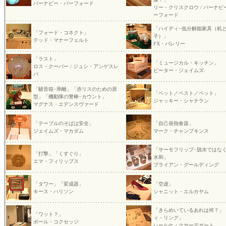
バーナビー・バーフォード
リー・クリスクロウ / バーナビ
ーフォード
「ハイディ−低分解能家具（机
「フォード・コネクト」
子）」
テッド・マナーフェルト
FX・バレリー
「ラスト」
「ミュージカル・キッチン」
ロス・クーパー / ジュシ・アンゲスレ
ピーター・ジェイムズ
バ
「騒音箱−乖離」「赤リスのための原
「ペット／ペスト／ペット」
型」「機動隊の警棒−カウント」
ジャッキー・シャナラン
マグナス・エデンスヴァード
「テーブルのそばは安全」
「自己発熱食器」
ジェイムズ・マカダム
マーク・チャンプキンス
「サーモフリップ−脱水ではな
「打撃」「くすぐり」
水和」
エマ・フィリップス
ブライアン・グールディング
「タワー」「変成器」
「空虚」
キース・ハリソン
シャニット・エルカヤム
「きらめいているあれは何？」
「ワット？」
ィ・リング」
ポール・コクセッジ
レールケ・クヤーデガート