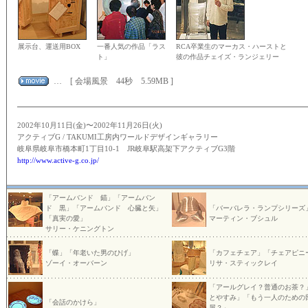
展示台、運送用BOX
一番人気の作品「ラス
RCA卒業生のマーカス・ハーストと
ト」
彼の作品チェイズ・ランジェリー
… [ 会場風景 44秒 5.59MB ]
2002年10月11日(金)〜2002年11月26日(火)
アクティブG / TAKUMI工房内ワールドデザインギャラリー
岐阜県岐阜市橋本町1丁目10-1 JR岐阜駅高架下アクティブG3階
http://www.active-g.co.jp/
「アームバンド 錨」「アームバン
ド 黒」「アームバンド 心臓と矢」
「バーバレラ・ランプシリーズ
「真実の愛」
マーティン・ブシュル
サリー・ケニングトン
「蝶」「年老いた男のひげ」
「カフェチェア」「チェアピニ
ゾーイ・オーバーン
リサ・スティックレイ
「アールグレイ？普通のお茶？
とやすみ」「もう一人のための
「会話のかけら」
屋？」