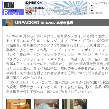
ジャパンデザイン
レポート
卒展特集2003
2002年の10月から11月にかけて、岐阜県がデザインの分野で連携
るイギリスのロイヤル・カレッジ・オブ・アート（RCA）の2002年
作品展を、岐阜市のアクティブGで開催されました。2002年度デザ
卒業生によるデザイン作品、インダストリアル・デザイン・エンジ
リング、車両デザイン、インタラアクション・デザイン、デザイン
ロダクツ、ファッション・テキスタイル、陶芸・ガラス、金工・銀
金属加工・ジュエリーの7つの学科から、RCAの学内選考委員会で
れた30点が展示。展示作品は特に、規律の境目を探る作品と、その
や素材、制作過程を通じて作者が属する分野について問う作品とい
準で選考されたものです。
「UNPACKED」ということで、展示方法は今まさに荷を開けた状
う設定。展示台はロンドンから送られてきた木箱を使い、作品の説
運送帳票を模して作られ、展示台に吊るされていました。