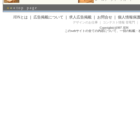
t o p p a g e
＜
＜
＜
JDNとは
｜
広告掲載について
｜
求人広告掲載
｜
お問合せ
｜
個人情報保
デザインのお仕事
｜
コンテスト情報 登竜門
｜
Copyright(c)1997 JDN
このwebサイトの全ての内容について、一切の転載・