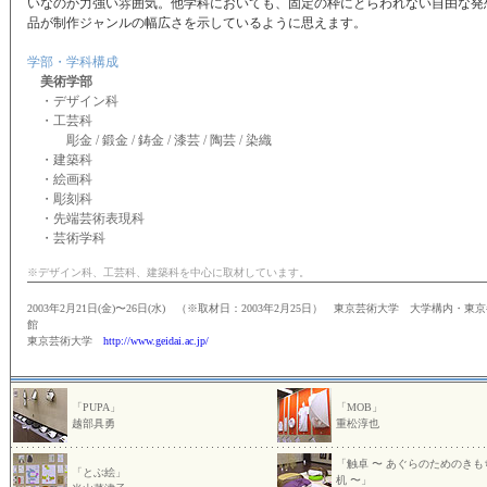
いなのか力強い雰囲気。他学科においても、固定の枠にとらわれない自由な発
品が制作ジャンルの幅広さを示しているように思えます。
学部・学科構成
美術学部
・デザイン科
・工芸科
彫金 / 鍛金 / 鋳金 / 漆芸 / 陶芸 / 染織
・建築科
・絵画科
・彫刻科
・先端芸術表現科
・芸術学科
※デザイン科、工芸科、建築科を中心に取材しています。
2003年2月21日(金)〜26日(水) （※取材日：2003年2月25日） 東京芸術大学 大学構内・東
館
東京芸術大学
http://www.geidai.ac.jp/
「PUPA」
「MOB」
越部具勇
重松淳也
「触卓 〜 あぐらのためのきも
「とぶ絵」
机 〜」