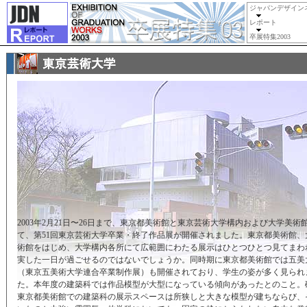
ジャパンデザイン
レポート
卒展特集2003
2003年2月21日〜26日まで、東京都美術館と東京芸術大学構内および大学美術
て、第51回東京芸術大学卒業・終了作品展が開催されました。東京都美術館、
術館をはじめ、大学構内各所にて広範囲にわたる展示はひとつひとつ見てまわ
実した一日が過ごせるのではないでしょうか。同時期に東京都美術館では五美
（東京五美術大学連合卒業制作展）も開催されており、学生の姿が多く見られ
た。本年度の建築科では作品模型が大型になっている傾向があったとのこと。
東京都美術館での建築科の展示スペースは所狭しと大きな模型が建ちならび、