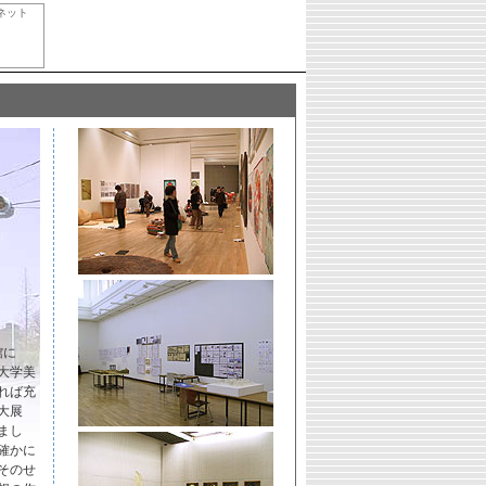
ネット
館に
大学美
れば充
大展
まし
確かに
そのせ