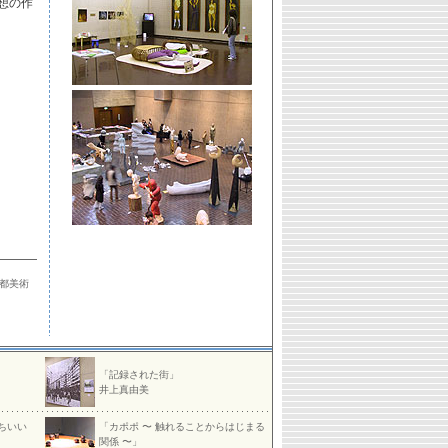
想の作
京都美術
「記録された街」
井上真由美
ちいい
「カポポ 〜 触れることからはじまる
関係 〜」