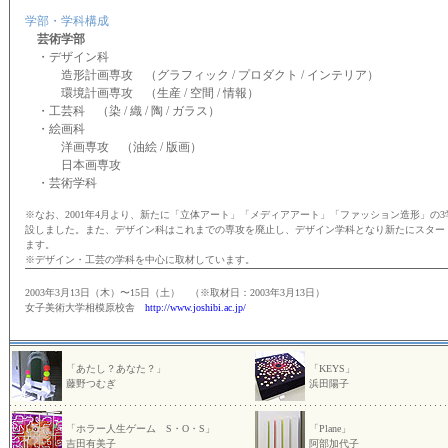
学部・学科構成
芸術学部
・デザイン科
造形計画専攻 （グラフィック / プロダクト / インテリア）
環境計画専攻 （生産 / 空間 / 情報）
・工芸科 （染 / 織 / 陶 / ガラス）
・絵画科
洋画専攻 （油絵 / 版画）
日本画専攻
・芸術学科
※なお、2001年4月より、新たに「立体アート」「メディアアート」「ファッション造形」の3
設しました。また、デザイン科はこれまでの専攻を廃止し、デザイン学科となり新たにスター
ます。
※デザイン・工芸の学科を中心に取材しています。
2003年3月13日（木）〜15日（土） （※取材日：2003年3月13日）
女子美術大学相模原校舎
http://www.joshibi.ac.jp/
「あたし？あなた？」
「KEYS」
藤野つむぎ
浜田陽子
「ホラー人生ゲーム S・O・S」
「Plane」
吉田有美子
阿部加代子