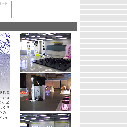
ネット
催されま
ーショ
が、全
よく見
たの
インが