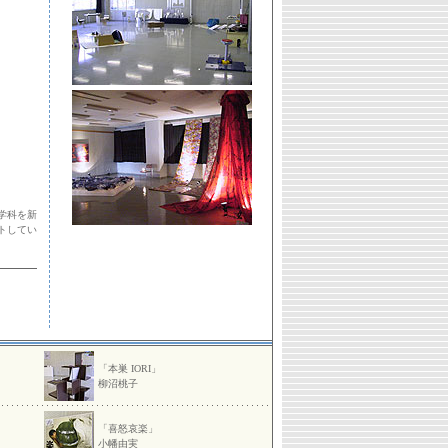
学科を新
トしてい
「本巣 IORI」
柳沼桃子
「喜怒哀楽」
小幡由実