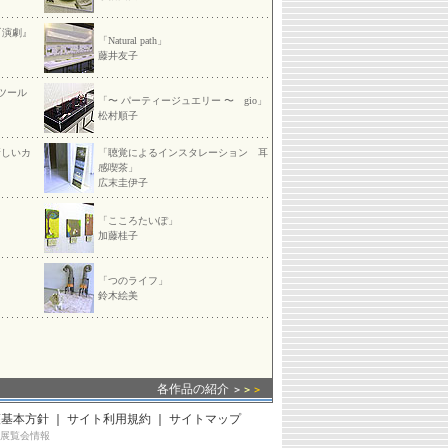
— 『演劇』
「Natural path」
藤井友子
ツール
「〜 パーティージュエリー 〜 gio」
松村順子
新しいカ
「聴覚によるインスタレーション 耳
感喫茶」
広末圭伊子
「こころたいぽ」
加藤桂子
「つのライフ」
鈴木絵美
各作品の紹介
＞
＞
＞
護基本方針
｜
サイト利用規約
｜
サイトマップ
展覧会情報