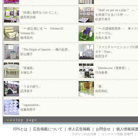
「Shall we put on a play ? 
「快適に都市をつかうこと」
を体感できるバス停 —」
森田美沙緒
松原千寿子
「〜 紙を感じる 〜 Volume.01
「〜 介護補助用具 — 車イス
Volume.02」
＋テーブル」
梅澤昌代
高島久美子
「ファニチャーとショップの
「The Origin of Species — 種の起原」
タチ / Topo」
杉山優子
前田涼子
「望遠鏡」
「Densha-sou（電車窓）」
大塚弘子
竹内春香
「うまの絞り」
「層」
品澤美子
前田和紀
「organization」
佐藤加那子
t o p p a g e
＜
＜
＜
JDNとは
｜
広告掲載について
｜
求人広告掲載
｜
お問合せ
｜
個人情報保
デザインのお仕事
｜
コンテスト情報 登竜門
｜