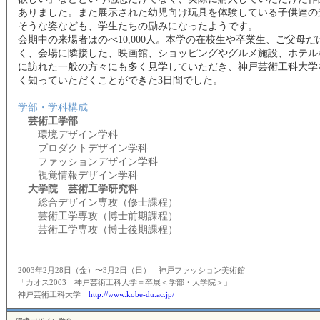
ありました。また展示された幼児向け玩具を体験している子供達の
そうな姿なども、学生たちの励みになったようです。
会期中の来場者はのべ10,000人。本学の在校生や卒業生、ご父母だ
く、会場に隣接した、映画館、ショッピングやグルメ施設、ホテル
に訪れた一般の方々にも多く見学していただき、神戸芸術工科大学
く知っていただくことができた3日間でした。
学部・学科構成
芸術工学部
環境デザイン学科
プロダクトデザイン学科
ファッションデザイン学科
視覚情報デザイン学科
大学院 芸術工学研究科
総合デザイン専攻（修士課程）
芸術工学専攻（博士前期課程）
芸術工学専攻（博士後期課程）
2003年2月28日（金）〜3月2日（日） 神戸ファッション美術館
「カオス2003 神戸芸術工科大学＝卒展＜学部・大学院＞」
神戸芸術工科大学
http://www.kobe-du.ac.jp/