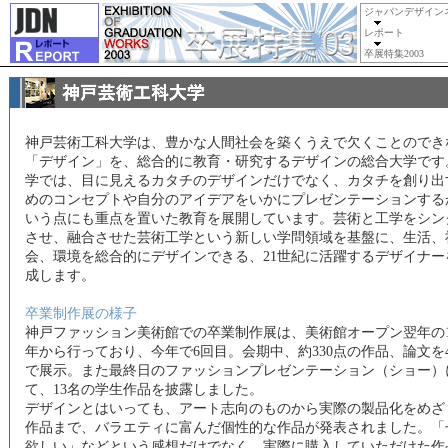
ジャパンデザイン
レポート
卒展特集2003
神戸芸術工科大学は、豊かな人間社会を築くうえで欠くことのでき
「デザイン」を、総合的に教育・研究するデザインの総合大学です
学では、目に見えるカタチのデザインだけでなく、カタチを創り出
めのコンセプトや自分のアイデアをいかにプレゼンテーションする
いう点にも重点を置いた教育を展開しています。芸術と工学をシン
させ、融合させた芸術工学という新しい学問領域を基盤に、生活、
会、環境を総合的にデザインできる、21世紀に活躍するデザイナー
成します。
卒業制作展の様子
神戸ファッション美術館での卒業制作展は、美術館オープン翌年の19
年から行っており、今年で6回目。会期中、約330点の作品、論文を
で展示。また最終日のファッションプレゼンテーション（ショー）
て、13名の学生作品を披露しました。
デザインとはいっても、アート志向のものから実際の製品化をめざ
作品まで、バラエティに富んだ個性的な作品が発表されました。「
欲しい」などという感想だけでなく、実際に購入していただけた作