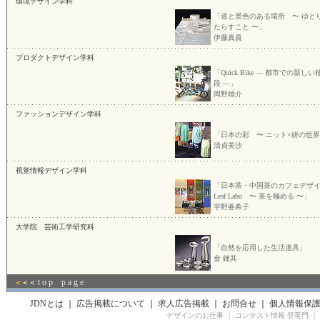
環境デザイン学科
「道と景色のある場所 〜 ゆと
たらすこと 〜」
伊藤真貴
プロダクトデザイン学科
「Quick Bike — 都市での新し
段 —」
岡野雄介
ファッションデザイン学科
「日本の彩 〜 ニット×絣の世界
清貞美沙
視覚情報デザイン学科
「日本茶・中国茶のカフェデザ
Leaf Labo 〜 茶を極める 〜」
宇野亜希子
大学院 芸術工学研究科
「自然を応用した生活道具」
金 鍾其
t o p p a g e
＜
＜
＜
JDNとは
｜
広告掲載について
｜
求人広告掲載
｜
お問合せ
｜
個人情報保
デザインのお仕事
｜
コンテスト情報 登竜門
｜