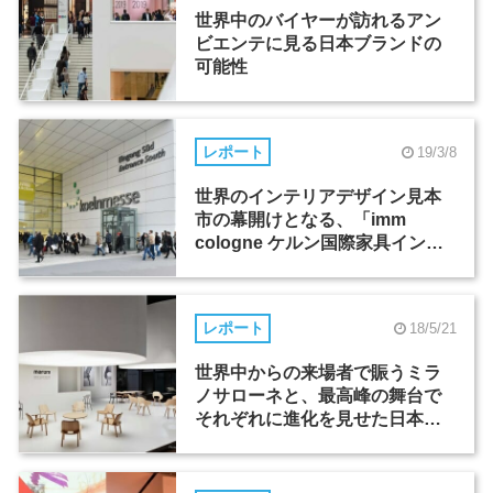
世界中のバイヤーが訪れるアン
ビエンテに見る日本ブランドの
可能性
レポート
19/3/8
世界のインテリアデザイン見本
市の幕開けとなる、「imm
cologne ケルン国際家具インテ
リア見本市 」で活躍する日本人
デザイナー
レポート
18/5/21
世界中からの来場者で賑うミラ
ノサローネと、最高峰の舞台で
それぞれに進化を見せた日本企
業5社