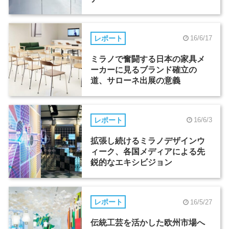
レポート
16/6/17
ミラノで奮闘する日本の家具メ
ーカーに見るブランド確立の
道、サローネ出展の意義
レポート
16/6/3
拡張し続けるミラノデザインウ
ィーク、各国メディアによる先
鋭的なエキシビジョン
レポート
16/5/27
伝統工芸を活かした欧州市場へ