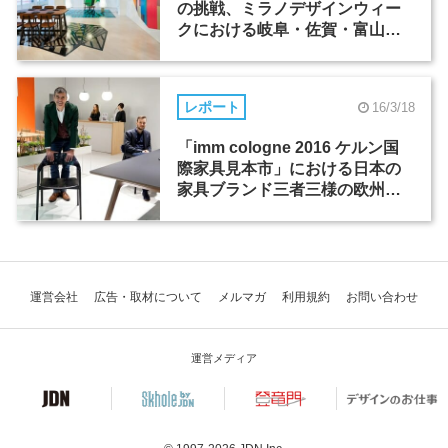
の挑戦、ミラノデザインウィー
クにおける岐阜・佐賀・富山、3
県の取り組み
レポート
16/3/18
「imm cologne 2016 ケルン国
際家具見本市」における日本の
家具ブランド三者三様の欧州展
開
運営会社
広告・取材について
メルマガ
利用規約
お問い合わせ
運営メディア