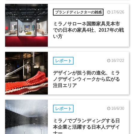
17/6/26
ブランドディレクターの雑感
ミラノサローネ国際家具見本市
での日本の家具4社、2017年の戦
い方
レポート
16/7/22
デザインが担う街の進化、ミラ
ノデザインウィークから広がる
注目エリア
レポート
16/6/30
ミラノでブランディングする日
本企業と活躍する日本人デザイ
ナー