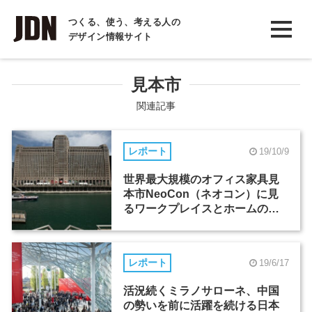
INTERVIEW
つくる、使う、考える人の
デザイン情報サイト
インタビュー
REPORT
見本市
レポート
関連記事
COLUMN
レポート
19/10/9
コラム
世界最大規模のオフィス家具見
本市NeoCon（ネオコン）に見
るワークプレイスとホームの融
合
レポート
19/6/17
活況続くミラノサローネ、中国
の勢いを前に活躍を続ける日本