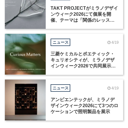
TAKT PROJECTがミラノデザイ
ンウィーク2026にて個展を開
催、テーマは「関係のレッス
ン」
ニュース
4/19
三菱ケミカルとポエティック・
キュリオシティが、ミラノデザ
インウィーク2026で共同展示を
開催
ニュース
4/19
アンビエンテックが、ミラノデ
ザインウィーク2026にて3つのロ
ケーションで照明製品を展示