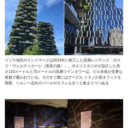
イゾラ地区のランドマークは2014年に竣工した高層レジデンス「ボス
コ・ヴェルティカーレ（垂直の森）」。ボエリスタジオが設計した高
さ110メートルと70メートルの高層ツインタワーは、ビル全体が見事な
植栽で覆われている。そのすぐ隣にはグーグル ミラノが新オフィスを
開業。ヘルシー志向のバールやカフェも次々と集まりつつある