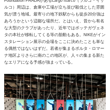
Foundation PRADAがあるLargo Isarco（ラルゴ・イザ
ルコ）周辺は、倉庫や工場が立ち並び殺伐とした雰囲
気が漂う地域。最寄りの地下鉄駅からも徒歩20分強は
あろうかという辺鄙な場所だ。とはいえ、昔から有名
な大型のクラブがあったり、近年ではボッテガヴェネ
タの本社が移転してくる等の胎動もある。NIKEがイン
スタレーション展示の会場をここに決めたことも単な
る偶然ではないはずだ。若者が集まるポルタ・ロマー
ナ地区よりさらに南のこの地区が、人々の集まる新た
なエリアになる予感が強まっている。