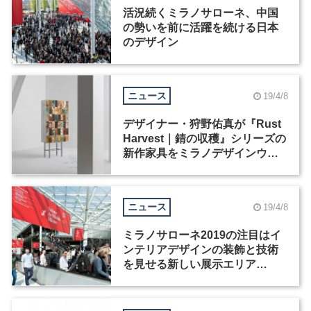
活況続くミラノサローネ、中国
の勢いを前に活躍を続ける日本
のデザイン
ニュース
19/4/8
デザイナー・狩野佑真が『Rust
Harvest｜錆の収穫』シリーズの
新作家具をミラノデザインウィ
ークにて発表
ニュース
19/4/8
ミラノサローネ2019の注目はイ
ンテリアデザインの装飾と技術
を見せる新しい展示エリア
「S.Project」