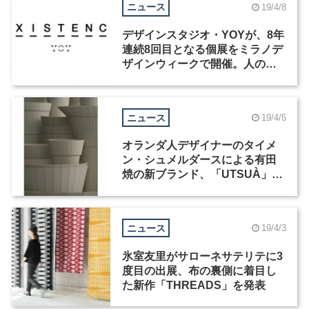
ニュース
19/4/8
デザインスタジオ・YOYが、8年
連続8回目となる個展をミラノデ
ザインウィークで開催。人の心
理的な性質や能力に着目した3つ
の新作を展示
ニュース
19/4/5
オランダ人デザイナーのタイメ
ン・シュメルダースによる有田
焼の新ブランド、「UTSUÀ」が
ミラノデザインウィークに出展
ニュース
19/4/3
氷室友里がサローネサテリテに3
度目の出展、布の裏側に着目し
た新作「THREADS」を発表