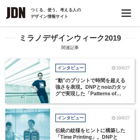
INTERVIEW
つくる、使う、考える人の
デザイン情報サイト
インタビュー
REPORT
ミラノデザインウィーク2019
レポート
関連記事
COLUMN
インタビュー
19/6/27
コラム
“動”のプリントで時間を超える
強さを表現。DNPとnoizのタッ
グで実現した「Patterns of
Nature」
インタビュー
19/6/27
伝統の紋様をヒントに構築した
「Time Printing」。DNPと