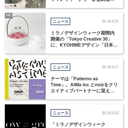
の技術にフォーカスしたインス
タレーションを展開
PR
ニュース
19/3/28
ミラノデザインウィーク期間内
開催の「Tokyo Creative 30」
に、KYOHIMEデザイン「日本酒
器セット」国外初出展
ニュース
19/3/27
テーマは「Patterns as
Time」。AtMa inc.とnoizをクリ
エイティブパートナーに迎え、
大日本印刷がミラノデザインウ
ィークに初出展。
ニュース
19/3/20
「ミラノデザインウィーク