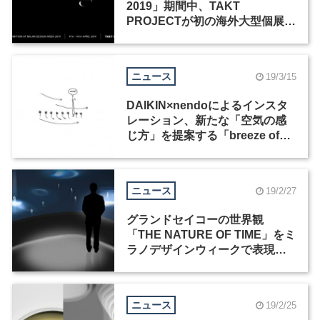
2019」期間中、TAKT
PROJECTが初の海外大型個展を
開催
ニュース
19/3/15
DAIKIN×nendoによるインスタ
レーション、新たな「空気の感
じ方」を提案する「breeze of
light」がミラノデザインウィー
ク2019にて出展
ニュース
19/2/27
グランドセイコーの世界観
「THE NATURE OF TIME」をミ
ラノデザインウィークで表現。
クリエイティブパートナーとし
てwe+と阿部伸吾が参加
ニュース
19/2/25