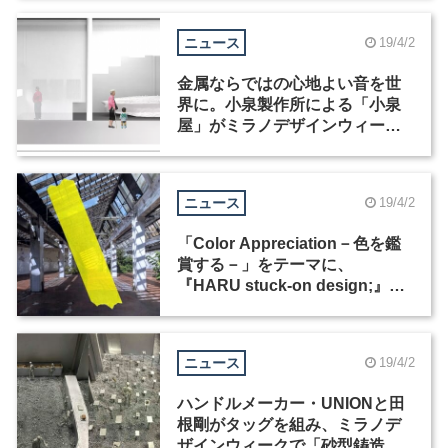
ニュース
19/4/2
金属ならではの心地よい音を世
界に。小泉製作所による「小泉
屋」がミラノデザインウィーク
2019に初出展
ニュース
19/4/2
「Color Appreciation－色を鑑
賞する－」をテーマに、
『HARU stuck-on design;』が
今年もミラノデザインウィーク
に出展
ニュース
19/4/2
ハンドルメーカー・UNIONと田
根剛がタッグを組み、ミラノデ
ザインウィークで「砂型鋳造」