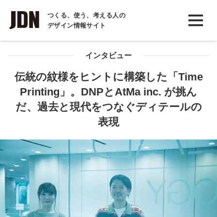
INTERVIEW
つくる、使う、考える人の
デザイン情報サイト
インタビュー
REPORT
インタビュー
レポート
伝統の紋様をヒントに構築した「Time
Printing」。DNPとAtMa inc. が挑ん
COLUMN
だ、過去と現代をつなぐディテールの
コラム
表現