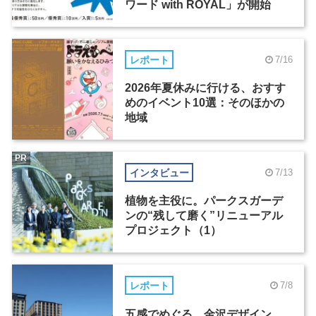
ワード with ROYAL」が開始
レポート
7/16
2026年夏休みに行ける、おすす
めのイベント10選：そのほかの
地域
PR
インタビュー
7/13
植物を主役に。パークスガーデ
ンの“残して磨く”リニューアル
プロジェクト（1）
レポート
7/8
五感でめぐる、金沢デザイン