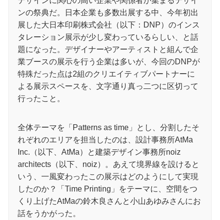
デザインに関心の高い企業や関係者が集まるデザイ
ンの祭典だ。日本企業も多数出展する中、今年初出
展した大日本印刷株式会社（以下：DNP）のインス
タレーション展示が少し変わっているらしい、と話
題になった。デザイナーやアーティストと組んで企
業ブースの展示を行う企業は多いが、今回のDNPが
特殊だった点は2組のクリエイティブパートナーに
よる展示スペースを、文字通り真っ二つに区切って
行ったこと。
全体テーマを「Patterns as time」とし、分割したそ
れぞれのエリアを担当したのは、設計事務所AtMa
Inc.（以下、AtMa）と建築デザイン事務所noiz
architects（以下、noiz）。あえて境界線を設けると
いう、一風変わったこの展示はどのようにして実現
したのか？「Time Printing」をテーマに、空間をつ
くり上げたAtMaの鈴木良さんと小山あゆみさんにお
話をうかがった。