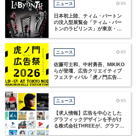
ニュース
8/6
日本初上陸、ティム・バートン
の没入型展覧会「ティム・バー
トンのラビリンス」が東京・豊
洲で開催
ニュース
8/5
佐藤可士和、中村勇吾、MIKIKO
らが登壇、広告クリエイティブ
フェスティバル「虎ノ門広告
祭」の第2回が開催
PR
ニュース
8/5
【求人情報】広告を中心とした
グラフィックデザインを手がけ
る株式会社THREEが、グラフィ
ックデザイナーを募集