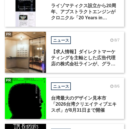
ライゾマティクス設立から20周
年、アブストラクトエンジンが
クロニクル「20 Years in
Motion」を公開
PR
ニュース
8/7
【求人情報】ダイレクトマーケ
ティングを主軸とした広告代理
店の株式会社ラインが、グラフ
ィックデザイナーを募集
PR
ニュース
8/6
台湾最大のデザイン見本市
「2026台湾クリエイティブエキ
スポ」が8月31日まで開催