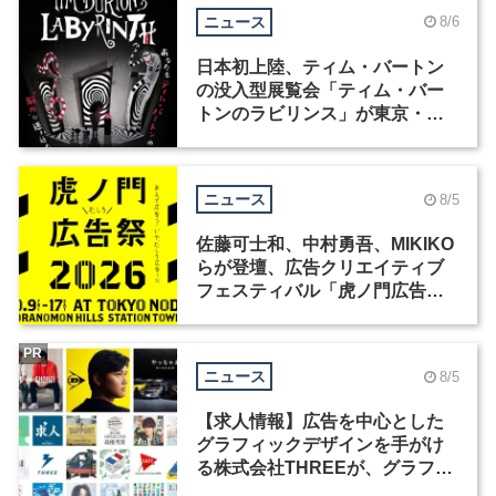
ニュース
8/6
日本初上陸、ティム・バートン
の没入型展覧会「ティム・バー
トンのラビリンス」が東京・豊
洲で開催
ニュース
8/5
佐藤可士和、中村勇吾、MIKIKO
らが登壇、広告クリエイティブ
フェスティバル「虎ノ門広告
祭」の第2回が開催
PR
ニュース
8/5
【求人情報】広告を中心とした
グラフィックデザインを手がけ
る株式会社THREEが、グラフィ
ックデザイナーを募集