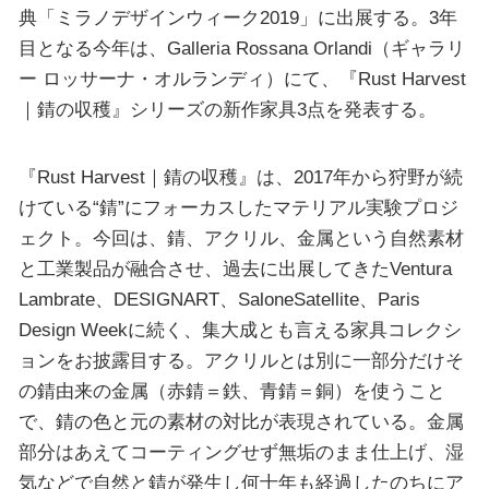
典「ミラノデザインウィーク2019」に出展する。3年
目となる今年は、Galleria Rossana Orlandi（ギャラリ
ー ロッサーナ・オルランディ）にて、『Rust Harvest
｜錆の収穫』シリーズの新作家具3点を発表する。
『Rust Harvest｜錆の収穫』は、2017年から狩野が続
けている“錆”にフォーカスしたマテリアル実験プロジ
ェクト。今回は、錆、アクリル、金属という自然素材
と工業製品が融合させ、過去に出展してきたVentura
Lambrate、DESIGNART、SaloneSatellite、Paris
Design Weekに続く、集大成とも言える家具コレクシ
ョンをお披露目する。アクリルとは別に一部分だけそ
の錆由来の金属（赤錆＝鉄、青錆＝銅）を使うこと
で、錆の色と元の素材の対比が表現されている。金属
部分はあえてコーティングせず無垢のまま仕上げ、湿
気などで自然と錆が発生し何十年も経過したのちにア