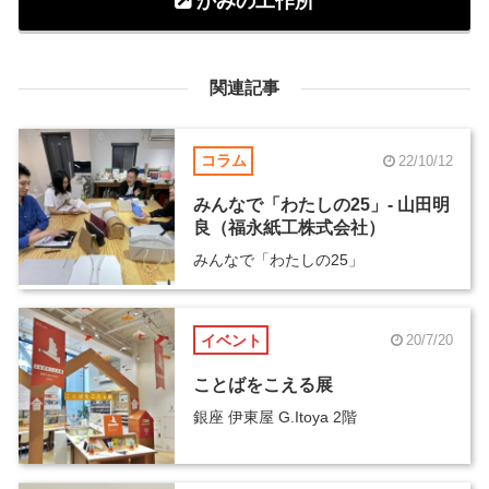
かみの工作所
関連記事
コラム
22/10/12
みんなで「わたしの25」- 山田明
良（福永紙工株式会社）
みんなで「わたしの25」
イベント
20/7/20
ことばをこえる展
銀座 伊東屋 G.Itoya 2階