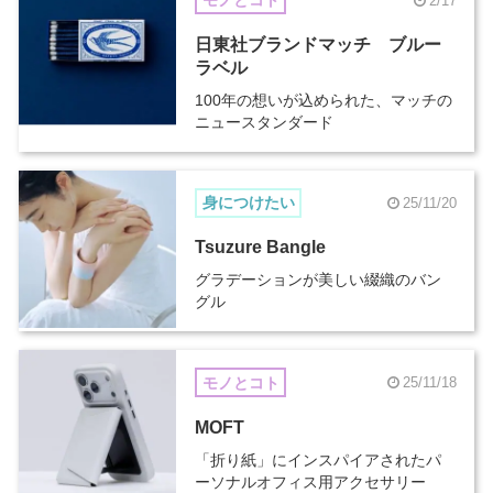
モノとコト
2/17
日東社ブランドマッチ ブルー
ラベル
100年の想いが込められた、マッチの
ニュースタンダード
身につけたい
25/11/20
Tsuzure Bangle
グラデーションが美しい綴織のバン
グル
モノとコト
25/11/18
MOFT
「折り紙」にインスパイアされたパ
ーソナルオフィス用アクセサリー