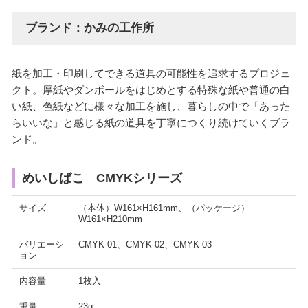
ブランド：かみの工作所
紙を加工・印刷してできる道具の可能性を追求するプロジェ
クト。厚紙やダンボールをはじめとする特殊な紙や普通の白
い紙、色紙などに様々な加工を施し、暮らしの中で「あった
らいいな」と感じる紙の道具を丁寧につくり続けていくブラ
ンド。
めいしばこ CMYKシリーズ
サイズ
（本体）W161×H161mm、（パッケージ）
W161×H210mm
バリエーシ
CMYK-01、CMYK-02、CMYK-03
ョン
内容量
1枚入
重量
23g